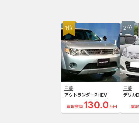
1位
2位
三菱
三菱
アウトランダーPHEV
デリカD
130.0
買取金額
万円
買取