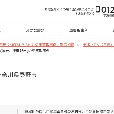
01
お電話ならその場で査定額が分かる!
(通話料無料)
【営業時間
れ
必要な書類
車買取事例
三菱（MITSUBISHI）の車買取事例・買取相場
デボネアV（三菱
）(神奈川県秦野市)の車買取事例
神奈川県秦野市
買取価格には自動車重量税の還付金、自賠責保険料の返