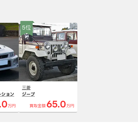
5位
三菱
ーション
ジープ
.0
65.0
万円
買取金額
万円