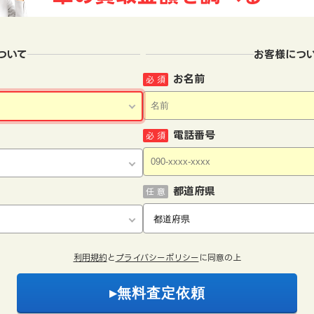
ついて
お客様につ
お名前
必 須
電話番号
必 須
都道府県
任 意
利用規約
と
プライバシーポリシー
に同意の上