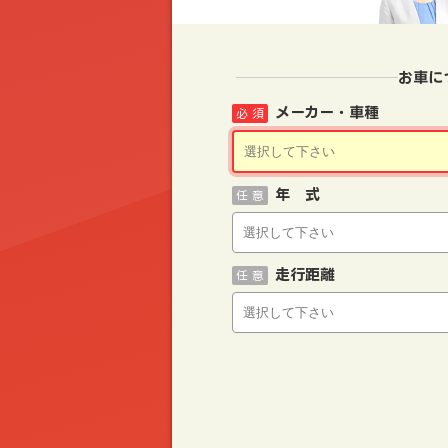
お車に
メーカー・車種
必 須
年 式
任 意
走行距離
任 意