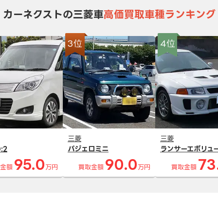
カーネクストの三菱車
高価買取車種ランキング
3位
4位
三菱
三菱
:2
パジェロミニ
ランサーエボリュ
95.0
90.0
73
金額
万円
買取金額
万円
買取金額