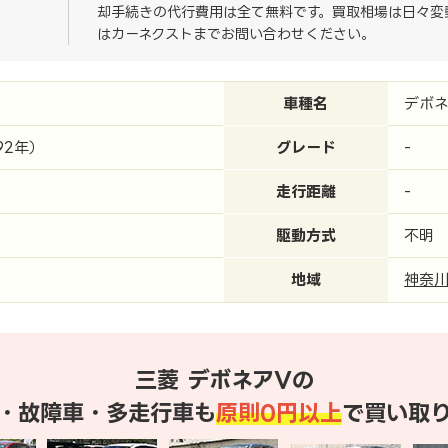
却手続きの代行費用は全て無料です。買取相場は日々変
はカーネクストまでお問い合わせください。
車種名
デボネ
92年）
グレード
-
走行距離
-
駆動方式
不明
地域
神奈
三菱 デボネアVの
・故障車・多走行車も
原則0円以上
で買い取