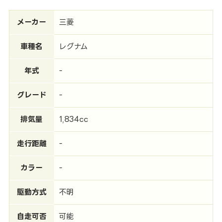
メーカー
三菱
車種名
レグナム
年式
-
グレード
-
排気量
1,834cc
走行距離
-
カラー
-
駆動方式
不明
自走可否
可能