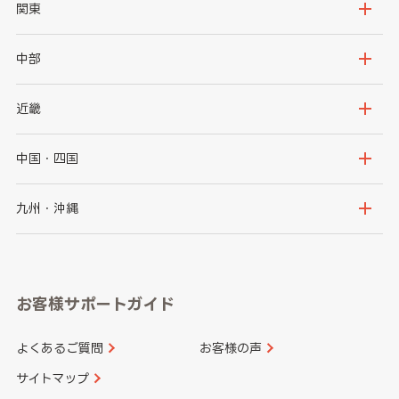
北海道
青森県
関東
岩手県
宮城県
茨城県
栃木県
中部
秋田県
山形県
群馬県
埼玉県
新潟県
富山県
近畿
福島県
千葉県
東京都
石川県
福井県
大阪府
兵庫県
中国・四国
神奈川県
山梨県
長野県
京都府
滋賀県
鳥取県
島根県
九州・沖縄
岐阜県
静岡県
奈良県
三重県
岡山県
広島県
福岡県
佐賀県
愛知県
和歌山県
お客様サポートガイド
山口県
徳島県
長崎県
熊本県
よくあるご質問
お客様の声
香川県
愛媛県
大分県
宮崎県
サイトマップ
高知県
鹿児島県
沖縄県