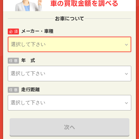
車の買取金額を
調べる
お車について
メーカー・車種
必 須
年 式
任 意
走行距離
任 意
次へ