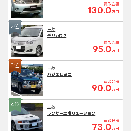
買取金額
130.0
万円
2位
三菱
デリカD:2
買取金額
95.0
万円
3位
三菱
パジェロミニ
買取金額
90.0
万円
4位
三菱
ランサーエボリューション
買取金額
73.0
万円