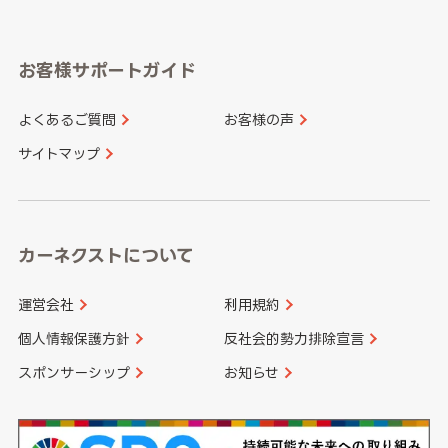
岐阜県
静岡県
奈良県
三重県
岡山県
広島県
福岡県
佐賀県
愛知県
和歌山県
お客様サポートガイド
山口県
徳島県
長崎県
熊本県
よくあるご質問
お客様の声
香川県
愛媛県
大分県
宮崎県
サイトマップ
高知県
鹿児島県
沖縄県
カーネクストについて
運営会社
利用規約
個人情報保護方針
反社会的勢力排除宣言
スポンサーシップ
お知らせ