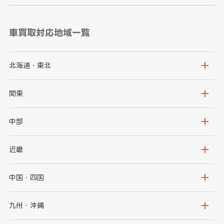
車買取対応地域一覧
北海道・東北
北海道
青森県
関東
岩手県
宮城県
茨城県
栃木県
中部
秋田県
山形県
群馬県
埼玉県
新潟県
富山県
近畿
福島県
千葉県
東京都
石川県
福井県
大阪府
兵庫県
中国・四国
神奈川県
山梨県
長野県
京都府
滋賀県
鳥取県
島根県
九州・沖縄