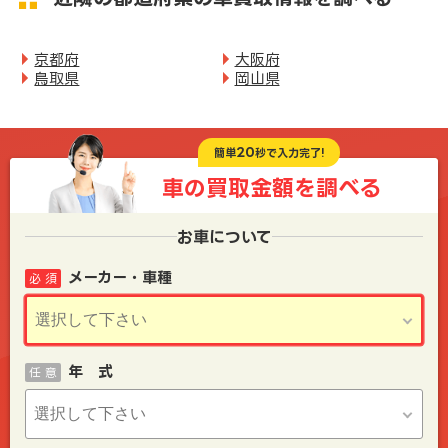
京都府
大阪府
鳥取県
岡山県
20
簡単
秒で入力完了!
車の買取金額を
調べる
お車について
メーカー・車種
必 須
年 式
任 意