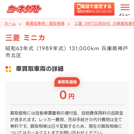
電話で査定する
通話料無料 8:00~22:00
メニュー
ホーム
車買取事例・買取相場
三菱（MITSUBISHI）の車買取
三菱 ミニカ
昭和63年式（1989年式）131,000km 兵庫県神戸
市北区
車買取車両の詳細
車買取価格
0
円
買取価格には自動車重量税の還付金、自賠責保険料の返戻金
が含まれます。レッカー費用、売却手続きの代行費用は全て
無料です。買取相場は日々変動するため、現在の買取相場に
ついてはカーネクストまでお問い合わせください。