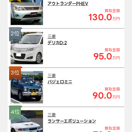
アウトランダーPHEV
買取金額
130.0
万円
2位
三菱
デリカD:2
買取金額
95.0
万円
3位
三菱
パジェロミニ
買取金額
90.0
万円
4位
三菱
ランサーエボリューション
買取金額