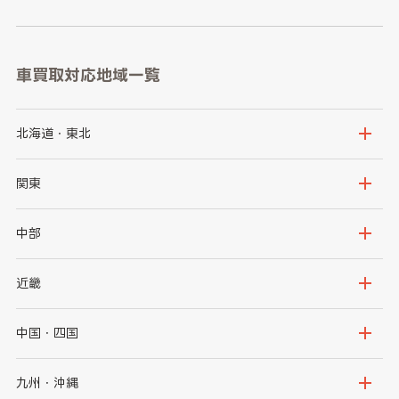
車買取対応地域一覧
北海道・東北
北海道
青森県
関東
岩手県
宮城県
茨城県
栃木県
中部
秋田県
山形県
群馬県
埼玉県
新潟県
富山県
近畿
福島県
千葉県
東京都
石川県
福井県
大阪府
兵庫県
中国・四国
神奈川県
山梨県
長野県
京都府
滋賀県
鳥取県
島根県
九州・沖縄