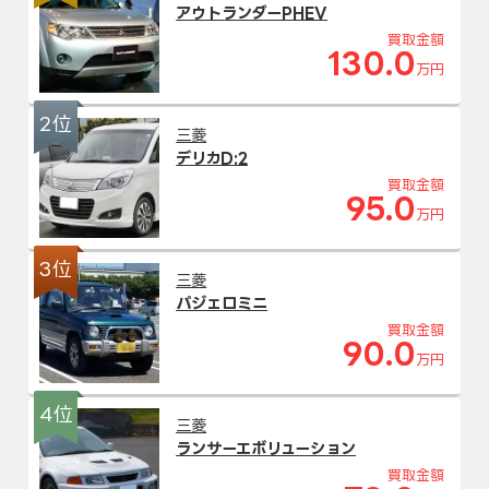
アウトランダーPHEV
買取金額
130.0
万円
2位
三菱
デリカD:2
買取金額
95.0
万円
3位
三菱
パジェロミニ
買取金額
90.0
万円
4位
三菱
ランサーエボリューション
買取金額