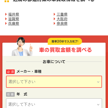
福井県
三重県
滋賀県
大阪府
兵庫県
奈良県
20
簡単
秒で入力完了!
車の買取金額を
調べる
お車について
メーカー・車種
必 須
年 式
任 意