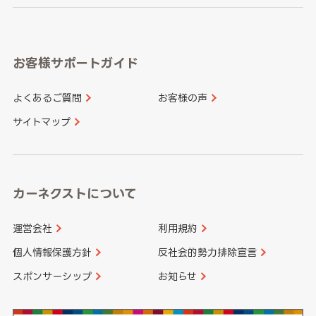
岐阜県
静岡県
奈良県
三重県
岡山県
広島県
福岡県
佐賀県
愛知県
和歌山県
お客様サポートガイド
山口県
徳島県
長崎県
熊本県
よくあるご質問
お客様の声
香川県
愛媛県
大分県
宮崎県
サイトマップ
高知県
鹿児島県
沖縄県
カーネクストについて
運営会社
利用規約
個人情報保護方針
反社会的勢力排除宣言
スポンサーシップ
お知らせ