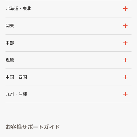
北海道・東北
北海道
青森県
関東
岩手県
宮城県
茨城県
栃木県
中部
秋田県
山形県
群馬県
埼玉県
新潟県
富山県
近畿
福島県
千葉県
東京都
石川県
福井県
大阪府
兵庫県
中国・四国
神奈川県
山梨県
長野県
京都府
滋賀県
鳥取県
島根県
九州・沖縄
岐阜県
静岡県
奈良県
三重県
岡山県
広島県
福岡県
佐賀県
愛知県
和歌山県
お客様サポートガイド
山口県
徳島県
長崎県
熊本県