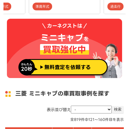
低年式
準高年式
過走行
カーネクストは
ミニキャブ
を
買取強化中
かんたん
無料査定を依頼する
20秒
三菱 ミニキャブの車買取事例を探す
表示並び替え
全
819
件中
121～160
件目を表示