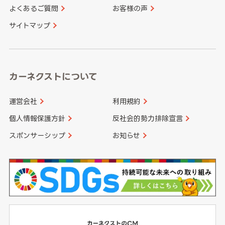
よくあるご質問
お客様の声
香川県
愛媛県
大分県
宮崎県
サイトマップ
高知県
鹿児島県
沖縄県
カーネクストについて
運営会社
利用規約
個人情報保護方針
反社会的勢力排除宣言
スポンサーシップ
お知らせ