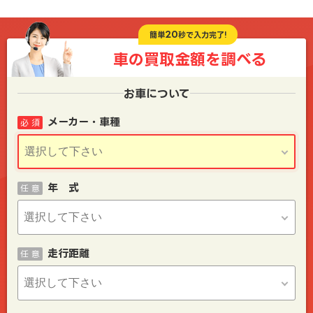
20
簡単
秒で入力完了!
車の買取金額を
調べる
お車について
メーカー・車種
必 須
年 式
任 意
走行距離
任 意