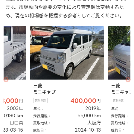
ます。市場動向や需要の変化により査定額は変動するた
め、現在の相場感を把握する参考としてご覧ください。
三菱
三菱
ミニキャブ
ミニキャブ
13,000
400,000
円
円
買取金額
買取金額
2003年
2019年
年式：
年式：
120,180 km
55,000 km
走行距離：
走行距離：
山口県
大阪府
買取地域：
買取地域：
023-03-15
2024-10-13
成約日：
成約日：