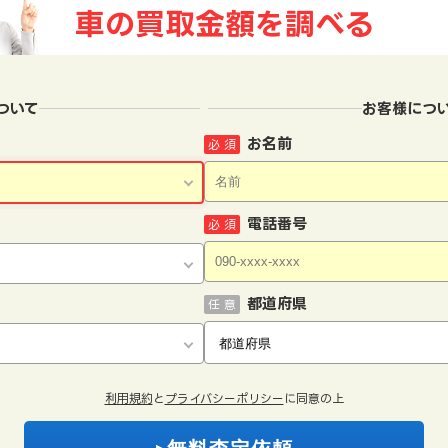
車の買取金額を
調べる
ついて
お客様につ
お名前
必 須
電話番号
必 須
都道府県
任 意
利用規約
と
プライバシーポリシー
に同意の上