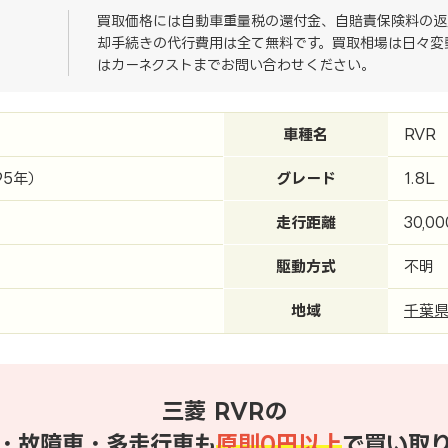
買取価格には自動車重量税の還付金、自賠責保険料の返
却手続きの代行費用は全て無料です。買取相場は日々変
はカーネクストまでお問い合わせください。
車種名
RVR
95年）
グレード
1.8L
走行距離
30,0
駆動方式
不明
地域
千葉
三菱 RVRの
・故障車・多走行車も
原則0円以上
で買い取