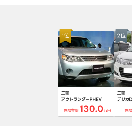
1位
2位
三菱
三菱
アウトランダーPHEV
デリカD
130.0
買取金額
万円
買取