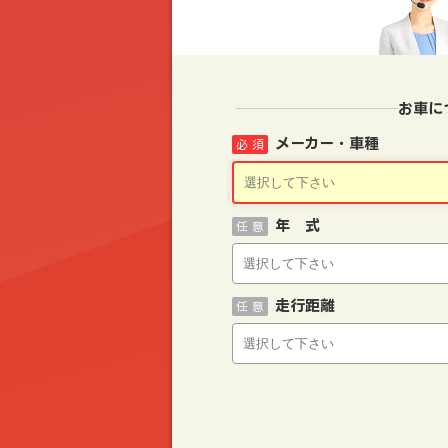
お車に
メーカー・車種
必 須
年 式
任 意
走行距離
任 意