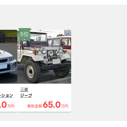
5位
三菱
ーション
ジープ
.0
65.0
万円
買取金額
万円