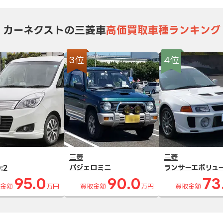
カーネクストの三菱車
高価買取車種ランキング
3位
4位
三菱
三菱
:2
パジェロミニ
ランサーエボリュ
95.0
90.0
73
金額
万円
買取金額
万円
買取金額