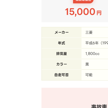
15,000
円
メーカー
三菱
年式
平成6年（19
排気量
1,800cc
カラー
黒
自走可否
可能
事故車