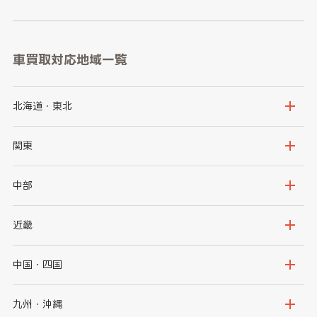
車買取対応地域一覧
北海道・東北
北海道
青森県
関東
岩手県
宮城県
茨城県
栃木県
中部
秋田県
山形県
群馬県
埼玉県
新潟県
富山県
近畿
福島県
千葉県
東京都
石川県
福井県
大阪府
兵庫県
中国・四国
神奈川県
山梨県
長野県
京都府
滋賀県
鳥取県
島根県
九州・沖縄