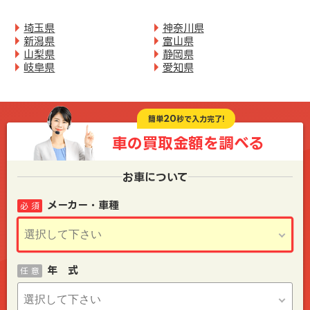
埼玉県
神奈川県
新潟県
富山県
山梨県
静岡県
岐阜県
愛知県
20
簡単
秒で入力完了!
車の買取金額を
調べる
お車について
メーカー・車種
必 須
年 式
任 意