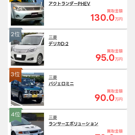
アウトランダーPHEV
買取金額
130.0
万円
2位
三菱
デリカD:2
買取金額
95.0
万円
3位
三菱
パジェロミニ
買取金額
90.0
万円
4位
三菱
ランサーエボリューション
買取金額