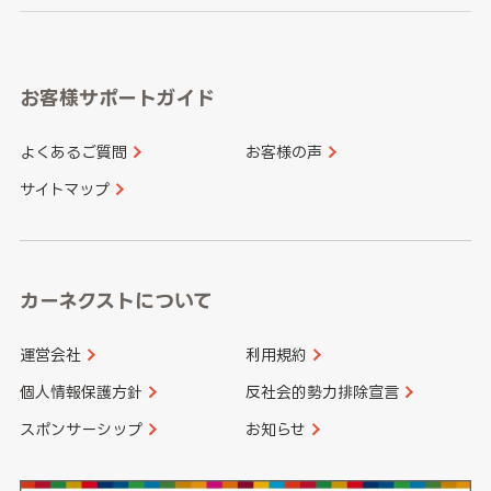
岐阜県
静岡県
奈良県
三重県
岡山県
広島県
福岡県
佐賀県
愛知県
和歌山県
お客様サポートガイド
山口県
徳島県
長崎県
熊本県
よくあるご質問
お客様の声
香川県
愛媛県
大分県
宮崎県
サイトマップ
高知県
鹿児島県
沖縄県
カーネクストについて
運営会社
利用規約
個人情報保護方針
反社会的勢力排除宣言
スポンサーシップ
お知らせ