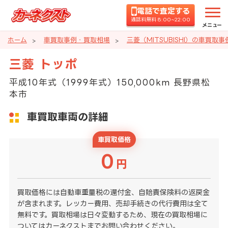
電話で査定する
通話料無料 8:00~22:00
メニュー
ホーム
車買取事例・買取相場
三菱（MITSUBISHI）の車買取
三菱 トッポ
平成10年式（1999年式）150,000km 長野県松
本市
車買取車両の詳細
車買取価格
0
円
買取価格には自動車重量税の還付金、自賠責保険料の返戻金
が含まれます。レッカー費用、売却手続きの代行費用は全て
無料です。買取相場は日々変動するため、現在の買取相場に
ついてはカーネクストまでお問い合わせください。