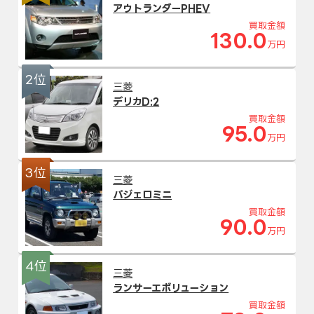
アウトランダーPHEV
買取金額
130.0
万円
2位
三菱
デリカD:2
買取金額
95.0
万円
3位
三菱
パジェロミニ
買取金額
90.0
万円
4位
三菱
ランサーエボリューション
買取金額