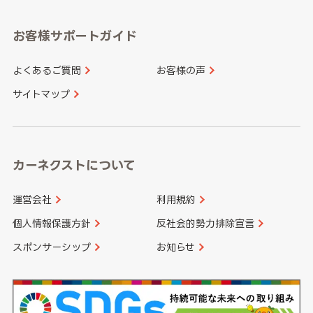
愛知県
和歌山県
お客様サポートガイド
山口県
徳島県
長崎県
熊本県
よくあるご質問
お客様の声
香川県
愛媛県
大分県
宮崎県
サイトマップ
高知県
鹿児島県
沖縄県
カーネクストについて
運営会社
利用規約
個人情報保護方針
反社会的勢力排除宣言
スポンサーシップ
お知らせ