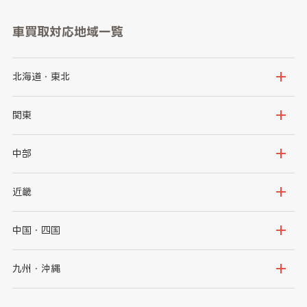
車買取対応地域一覧
北海道・東北
北海道
青森県
関東
岩手県
宮城県
茨城県
栃木県
中部
秋田県
山形県
群馬県
埼玉県
新潟県
富山県
近畿
福島県
千葉県
東京都
石川県
福井県
大阪府
兵庫県
中国・四国
神奈川県
山梨県
長野県
京都府
滋賀県
鳥取県
島根県
九州・沖縄
岐阜県
静岡県
奈良県
三重県
岡山県
広島県
福岡県
佐賀県