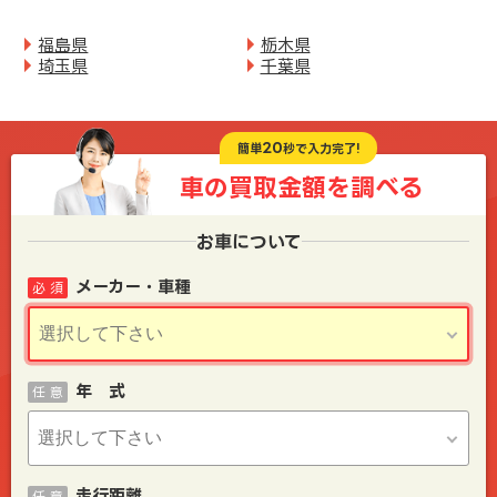
福島県
栃木県
埼玉県
千葉県
20
簡単
秒で入力完了!
車の買取金額を
調べる
お車について
メーカー・車種
必 須
年 式
任 意
走行距離
任 意