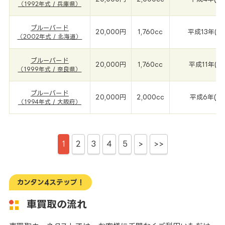
（1992年式 / 兵庫県）
ブルーバード
20,000円
1,760cc
平成13年(2
（2002年式 / 北海道）
ブルーバード
20,000円
1,760cc
平成11年(1
（1999年式 / 奈良県）
ブルーバード
20,000円
2,000cc
平成6年(19
（1994年式 / 大阪府）
1
2
3
4
5
>
>>
カンタン4ステップ！
車買取の流れ