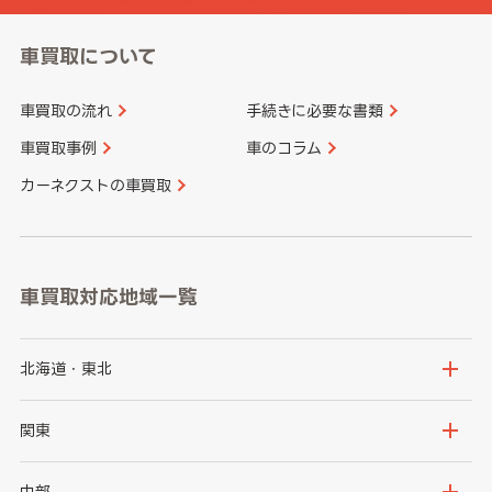
車買取について
車買取の流れ
手続きに必要な書類
車買取事例
車のコラム
カーネクストの車買取
車買取対応地域一覧
北海道・東北
北海道
青森県
関東
岩手県
宮城県
茨城県
栃木県
中部