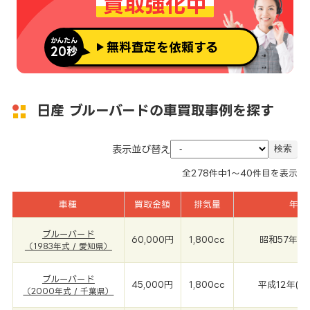
買取強化中
かんたん
無料査定を依頼する
20秒
日産 ブルーバードの車買取事例を探す
表示並び替え
全
278
件中
1～40
件目を表示
車種
買取金額
排気量
年式
ブルーバード
60,000円
1,800cc
昭和57年(1
（1983年式 / 愛知県）
ブルーバード
45,000円
1,800cc
平成12年(2
（2000年式 / 千葉県）