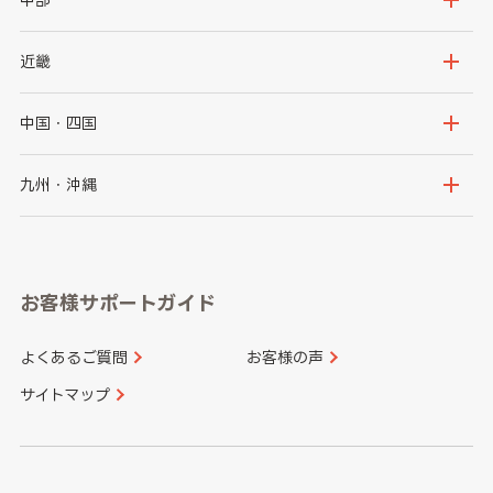
秋田県
山形県
群馬県
埼玉県
新潟県
富山県
近畿
福島県
千葉県
東京都
石川県
福井県
大阪府
兵庫県
中国・四国
神奈川県
山梨県
長野県
京都府
滋賀県
鳥取県
島根県
九州・沖縄
岐阜県
静岡県
奈良県
三重県
岡山県
広島県
福岡県
佐賀県
愛知県
和歌山県
お客様サポートガイド
山口県
徳島県
長崎県
熊本県
よくあるご質問
お客様の声
香川県
愛媛県
大分県
宮崎県
サイトマップ
高知県
鹿児島県
沖縄県