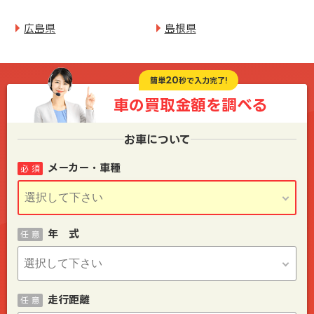
広島県
島根県
20
簡単
秒で入力完了!
車の買取金額を
調べる
お車について
メーカー・車種
必 須
年 式
任 意
走行距離
任 意