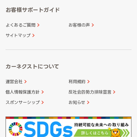
愛知県
和歌山県
お客様サポートガイド
山口県
徳島県
長崎県
熊本県
よくあるご質問
お客様の声
香川県
愛媛県
大分県
宮崎県
サイトマップ
高知県
鹿児島県
沖縄県
カーネクストについて
運営会社
利用規約
個人情報保護方針
反社会的勢力排除宣言
スポンサーシップ
お知らせ