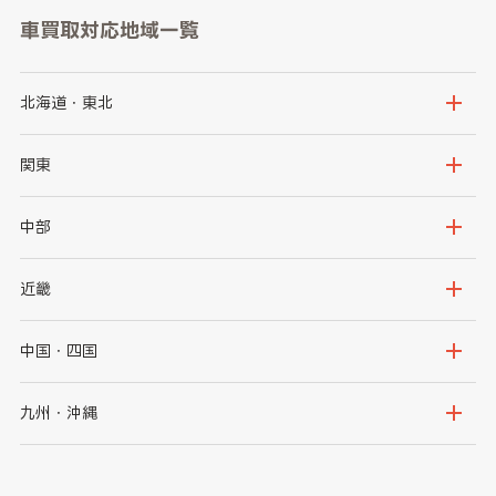
車買取対応地域一覧
北海道・東北
北海道
青森県
関東
岩手県
宮城県
茨城県
栃木県
中部
秋田県
山形県
群馬県
埼玉県
新潟県
富山県
近畿
福島県
千葉県
東京都
石川県
福井県
大阪府
兵庫県
中国・四国
神奈川県
山梨県
長野県
京都府
滋賀県
鳥取県
島根県
九州・沖縄
岐阜県
静岡県
奈良県
三重県
岡山県
広島県
福岡県
佐賀県