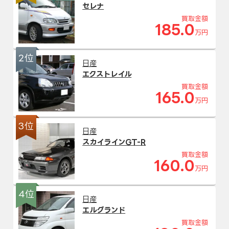
セレナ
買取金額
185.0
万円
2位
日産
エクストレイル
買取金額
165.0
万円
3位
日産
スカイラインGT-R
買取金額
160.0
万円
4位
日産
エルグランド
買取金額