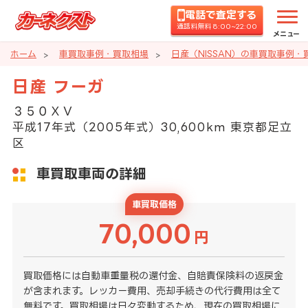
電話で査定する
通話料無料 8:00~22:00
メニュー
ホーム
車買取事例・買取相場
日産（NISSAN）の車買取事例・
日産 フーガ
３５０ＸＶ
平成17年式（2005年式）30,600km 東京都足立
区
車買取車両の詳細
車買取価格
70,000
円
買取価格には自動車重量税の還付金、自賠責保険料の返戻金
が含まれます。レッカー費用、売却手続きの代行費用は全て
無料です。買取相場は日々変動するため、現在の買取相場に