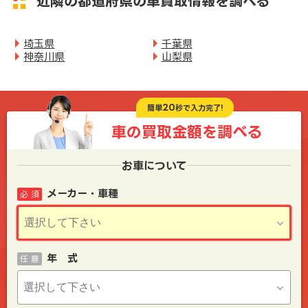
近隣の都道府県の車買取情報を調べる
埼玉県
千葉県
神奈川県
山梨県
20
簡単
秒で入力完了!
車の買取金額を
調べる
お車について
メーカー・車種
必 須
年 式
任 意