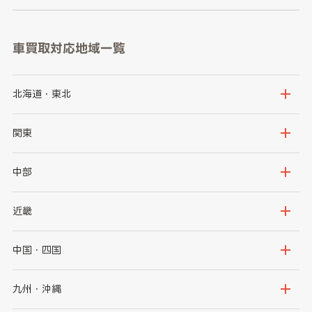
車買取対応地域一覧
北海道・東北
北海道
青森県
関東
岩手県
宮城県
茨城県
栃木県
中部
秋田県
山形県
群馬県
埼玉県
新潟県
富山県
近畿
福島県
千葉県
東京都
石川県
福井県
大阪府
兵庫県
中国・四国
神奈川県
山梨県
長野県
京都府
滋賀県
鳥取県
島根県
九州・沖縄