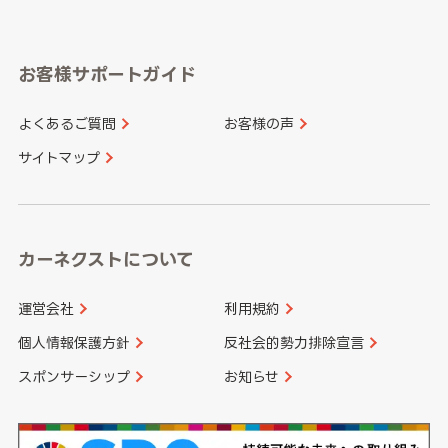
岐阜県
静岡県
奈良県
三重県
岡山県
広島県
福岡県
佐賀県
愛知県
和歌山県
お客様サポートガイド
山口県
徳島県
長崎県
熊本県
よくあるご質問
お客様の声
香川県
愛媛県
大分県
宮崎県
サイトマップ
高知県
鹿児島県
沖縄県
カーネクストについて
運営会社
利用規約
個人情報保護方針
反社会的勢力排除宣言
スポンサーシップ
お知らせ