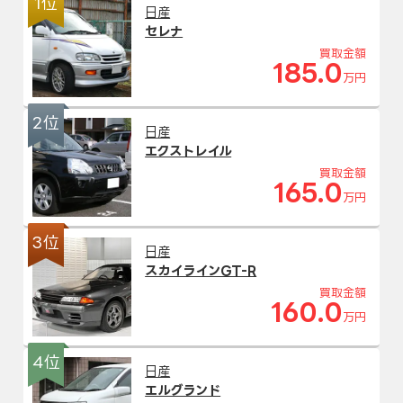
1位
日産
セレナ
買取金額
185.0
万円
2位
日産
エクストレイル
買取金額
165.0
万円
3位
日産
スカイラインGT-R
買取金額
160.0
万円
4位
日産
エルグランド