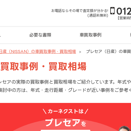
01
お電話ならその場で査定額が分かる!
(通話料無料)
【営業時間
れ
必要な書類
車買取事例
日産（NISSAN）の車買取事例・買取相場
プレセア（日産）の車買
車買取事例・買取相場
レセアの実際の買取事例と買取相場をご紹介しています。年式
検討中の方は、年式・走行距離・グレードが近い事例をご参考
カーネクストは
プレセア
を