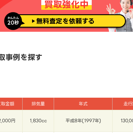
買取強化中
かんたん
無料査定を依頼する
20秒
取事例を探す
買取金額
排気量
年式
走行
2,000円
1,830cc
平成8年(1997年)
130,