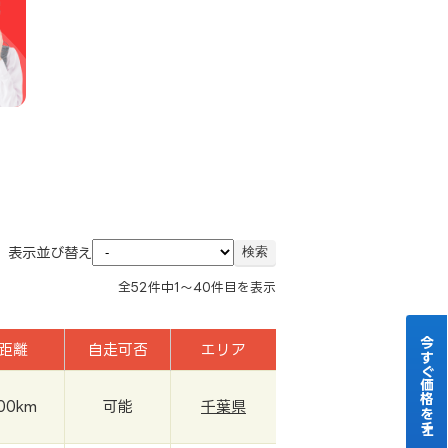
表示並び替え
全
52
件中
1～40
件目を表示
今すぐ価格をチェック！
距離
自走可否
エリア
000km
可能
千葉県