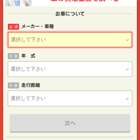
お車について
メーカー・車種
必 須
年 式
任 意
走行距離
任 意
次へ