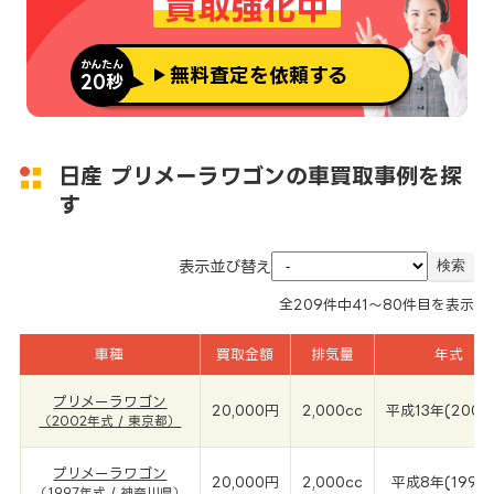
買取強化中
かんたん
無料査定を依頼する
20秒
日産 プリメーラワゴンの車買取事例を探
す
表示並び替え
全
209
件中
41～80
件目を表示
車種
買取金額
排気量
年式
プリメーラワゴン
20,000円
2,000cc
平成13年(2002
（2002年式 / 東京都）
プリメーラワゴン
20,000円
2,000cc
平成8年(1997
（1997年式 / 神奈川県）