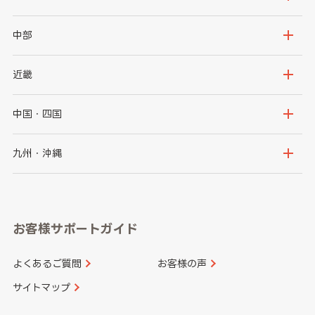
岩手県
宮城県
茨城県
栃木県
中部
秋田県
山形県
群馬県
埼玉県
新潟県
富山県
近畿
福島県
千葉県
東京都
石川県
福井県
大阪府
兵庫県
中国・四国
神奈川県
山梨県
長野県
京都府
滋賀県
鳥取県
島根県
九州・沖縄
岐阜県
静岡県
奈良県
三重県
岡山県
広島県
福岡県
佐賀県
愛知県
和歌山県
お客様サポートガイド
山口県
徳島県
長崎県
熊本県
よくあるご質問
お客様の声
香川県
愛媛県
大分県
宮崎県
サイトマップ
高知県
鹿児島県
沖縄県