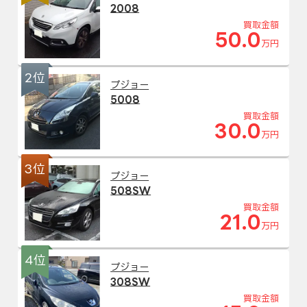
2008
買取金額
50.0
万円
2位
プジョー
5008
買取金額
30.0
万円
3位
プジョー
508SW
買取金額
21.0
万円
4位
プジョー
308SW
買取金額