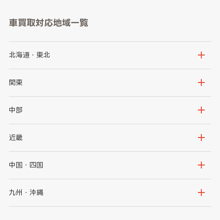
車買取対応地域一覧
北海道・東北
北海道
青森県
関東
岩手県
宮城県
茨城県
栃木県
中部
秋田県
山形県
群馬県
埼玉県
新潟県
富山県
近畿
福島県
千葉県
東京都
石川県
福井県
大阪府
兵庫県
中国・四国
神奈川県
山梨県
長野県
京都府
滋賀県
鳥取県
島根県
九州・沖縄
岐阜県
静岡県
奈良県
三重県
岡山県
広島県
福岡県
佐賀県