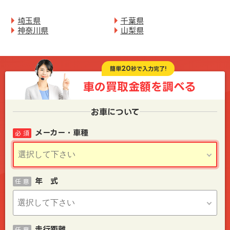
埼玉県
千葉県
神奈川県
山梨県
20
簡単
秒で入力完了!
車の買取金額を
調べる
お車について
メーカー・車種
必 須
年 式
任 意
走行距離
任 意