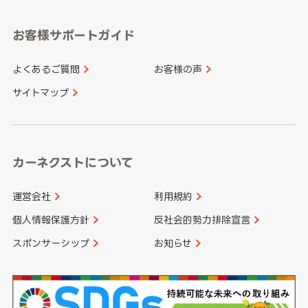
愛知県
和歌山県
お客様サポートガイド
山口県
徳島県
長崎県
熊本県
よくあるご質問
お客様の声
香川県
愛媛県
大分県
宮崎県
サイトマップ
高知県
鹿児島県
沖縄県
カーネクストについて
運営会社
利用規約
個人情報保護方針
反社会的勢力排除宣言
スポンサーシップ
お知らせ