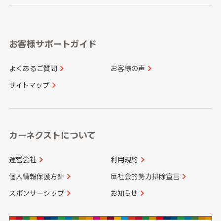
岐阜県
静岡県
奈良県
三重県
岡山県
広島県
福岡県
佐賀県
愛知県
和歌山県
お客様サポートガイド
山口県
徳島県
長崎県
熊本県
よくあるご質問
お客様の声
香川県
愛媛県
大分県
宮崎県
サイトマップ
高知県
鹿児島県
沖縄県
カーネクストについて
運営会社
利用規約
個人情報保護方針
反社会的勢力排除宣言
スポンサーシップ
お知らせ