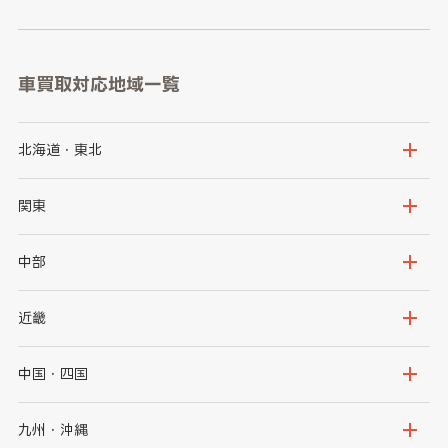
車買取対応地域一覧
北海道・東北
北海道
青森県
関東
岩手県
宮城県
茨城県
栃木県
中部
秋田県
山形県
群馬県
埼玉県
新潟県
富山県
近畿
福島県
千葉県
東京都
石川県
福井県
大阪府
兵庫県
中国・四国
神奈川県
山梨県
長野県
京都府
滋賀県
鳥取県
島根県
九州・沖縄