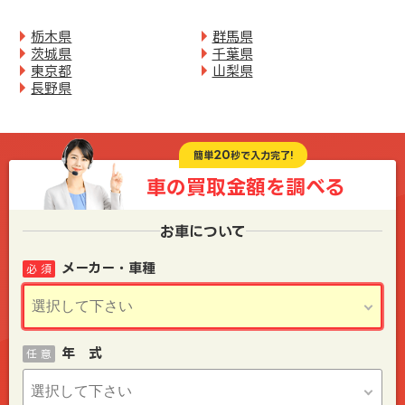
栃木県
群馬県
茨城県
千葉県
東京都
山梨県
長野県
20
簡単
秒で入力完了!
車の買取金額を
調べる
お車について
メーカー・車種
必 須
年 式
任 意