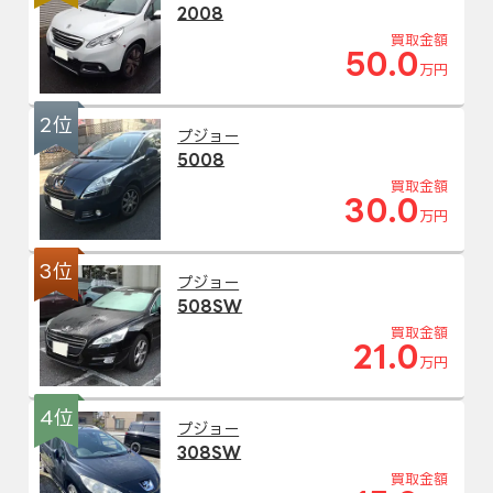
2008
買取金額
50.0
万円
2位
プジョー
5008
買取金額
30.0
万円
3位
プジョー
508SW
買取金額
21.0
万円
4位
プジョー
308SW
買取金額