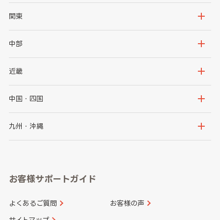
北海道
青森県
関東
岩手県
宮城県
茨城県
栃木県
中部
秋田県
山形県
群馬県
埼玉県
新潟県
富山県
近畿
福島県
千葉県
東京都
石川県
福井県
大阪府
兵庫県
中国・四国
神奈川県
山梨県
長野県
京都府
滋賀県
鳥取県
島根県
九州・沖縄
岐阜県
静岡県
奈良県
三重県
岡山県
広島県
福岡県
佐賀県
愛知県
和歌山県
お客様サポートガイド
山口県
徳島県
長崎県
熊本県
よくあるご質問
お客様の声
香川県
愛媛県
大分県
宮崎県
サイトマップ