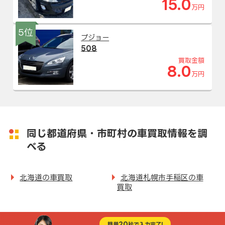
15.0
万円
5位
プジョー
508
買取金額
8.0
万円
同じ都道府県・市町村の車買取情報を調
べる
北海道の車買取
北海道札幌市手稲区の車
買取
20
簡単
秒で入力完了!