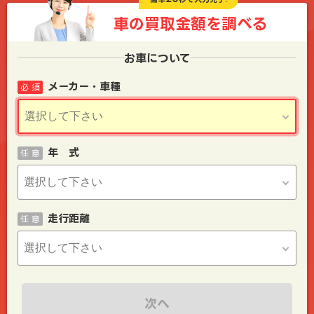
車の買取金額を
調べる
お車について
メーカー・車種
必 須
年 式
任 意
走行距離
任 意
次へ