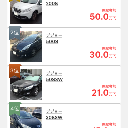
2008
買取金額
50.0
万円
2位
プジョー
5008
買取金額
30.0
万円
3位
プジョー
508SW
買取金額
21.0
万円
4位
プジョー
308SW
買取金額