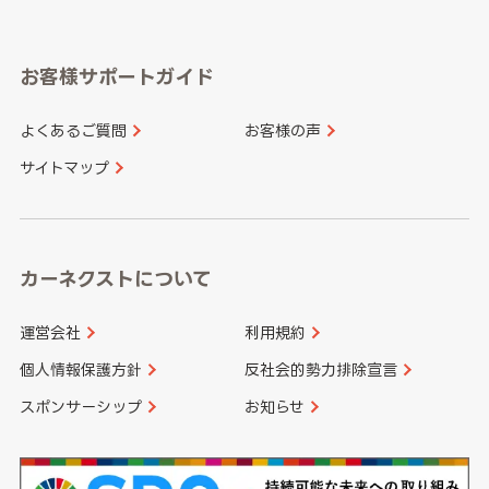
岐阜県
静岡県
奈良県
三重県
岡山県
広島県
福岡県
佐賀県
愛知県
和歌山県
お客様サポートガイド
山口県
徳島県
長崎県
熊本県
よくあるご質問
お客様の声
香川県
愛媛県
大分県
宮崎県
サイトマップ
高知県
鹿児島県
沖縄県
カーネクストについて
運営会社
利用規約
個人情報保護方針
反社会的勢力排除宣言
スポンサーシップ
お知らせ