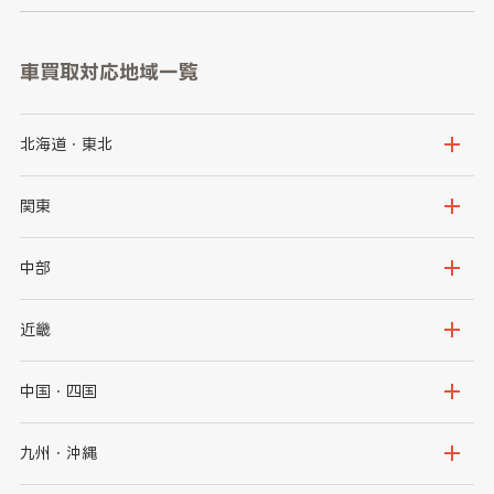
車買取対応地域一覧
北海道・東北
北海道
青森県
関東
岩手県
宮城県
茨城県
栃木県
中部
秋田県
山形県
群馬県
埼玉県
新潟県
富山県
近畿
福島県
千葉県
東京都
石川県
福井県
大阪府
兵庫県
中国・四国
神奈川県
山梨県
長野県
京都府
滋賀県
鳥取県
島根県
九州・沖縄