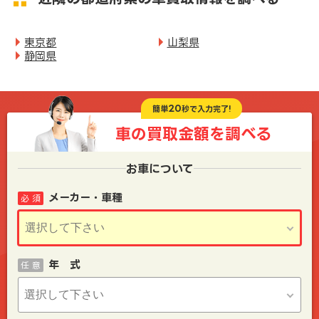
東京都
山梨県
静岡県
20
簡単
秒で入力完了!
車の買取金額を
調べる
お車について
メーカー・車種
必 須
年 式
任 意