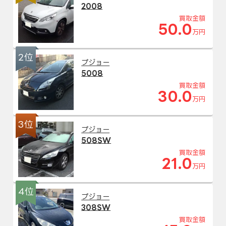
2008
買取金額
50.0
万円
2位
プジョー
5008
買取金額
30.0
万円
3位
プジョー
508SW
買取金額
21.0
万円
4位
プジョー
308SW
買取金額