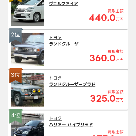
ヴェルファイア
買取金額
440.0
万円
2位
トヨタ
ランドクルーザー
買取金額
360.0
万円
3位
トヨタ
ランドクルーザープラド
買取金額
325.0
万円
4位
トヨタ
ハリアー ハイブリッド
買取金額