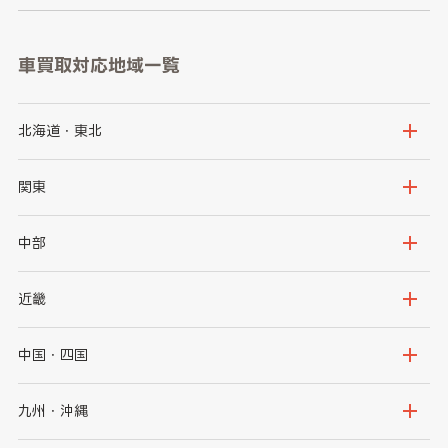
車買取対応地域一覧
北海道・東北
北海道
青森県
関東
岩手県
宮城県
茨城県
栃木県
中部
秋田県
山形県
群馬県
埼玉県
新潟県
富山県
近畿
福島県
千葉県
東京都
石川県
福井県
大阪府
兵庫県
中国・四国
神奈川県
山梨県
長野県
京都府
滋賀県
鳥取県
島根県
九州・沖縄