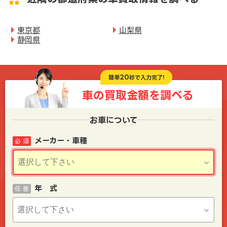
東京都
山梨県
静岡県
20
簡単
秒で入力完了!
車の買取金額を
調べる
お車について
メーカー・車種
必 須
年 式
任 意