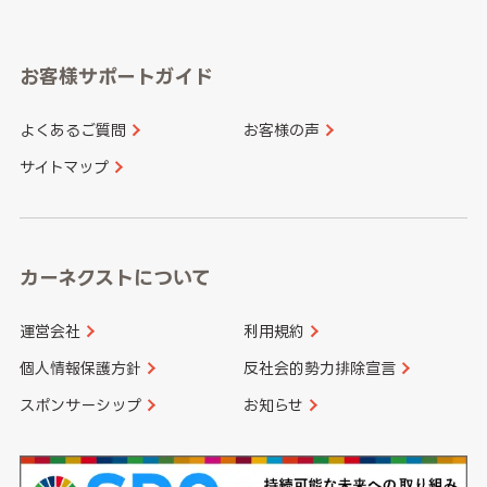
岐阜県
静岡県
奈良県
三重県
岡山県
広島県
福岡県
佐賀県
愛知県
和歌山県
お客様サポートガイド
山口県
徳島県
長崎県
熊本県
よくあるご質問
お客様の声
香川県
愛媛県
大分県
宮崎県
サイトマップ
高知県
鹿児島県
沖縄県
カーネクストについて
運営会社
利用規約
個人情報保護方針
反社会的勢力排除宣言
スポンサーシップ
お知らせ