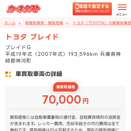
電話で査定する
通話料無料 8:00~22:00
メニュー
ホーム
車買取事例・買取相場
トヨタ（TOYOTA）の車買取事
トヨタ ブレイド
ブレイドＧ
平成19年式（2007年式）193,596km 兵庫県神
崎郡神河町
車買取車両の詳細
車買取価格
70,000
円
買取価格には自動車重量税の還付金、自賠責保険料の返戻金
が含まれます。レッカー費用、売却手続きの代行費用は全て
無料です。買取相場は日々変動するため、現在の買取相場に