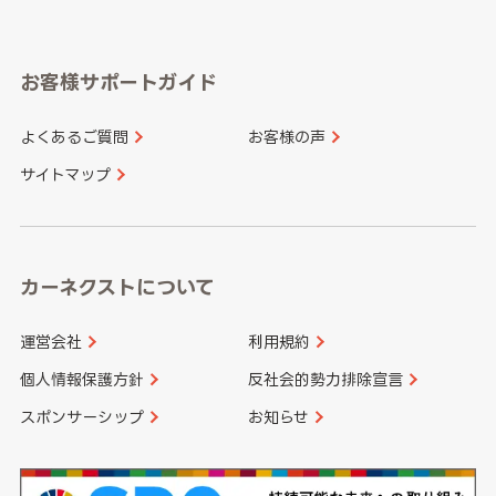
岐阜県
静岡県
奈良県
三重県
岡山県
広島県
福岡県
佐賀県
愛知県
和歌山県
お客様サポートガイド
山口県
徳島県
長崎県
熊本県
よくあるご質問
お客様の声
香川県
愛媛県
大分県
宮崎県
サイトマップ
高知県
鹿児島県
沖縄県
カーネクストについて
運営会社
利用規約
個人情報保護方針
反社会的勢力排除宣言
スポンサーシップ
お知らせ