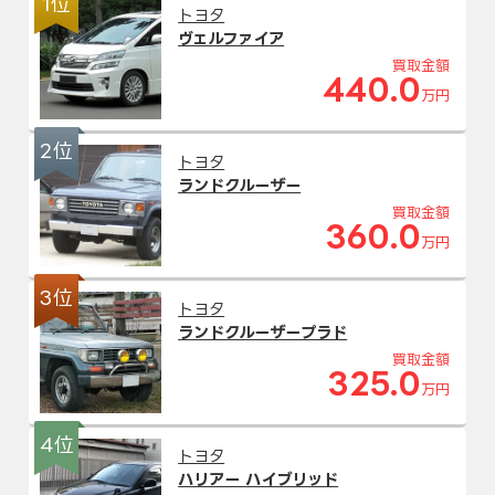
1位
トヨタ
ヴェルファイア
買取金額
440.0
万円
2位
トヨタ
ランドクルーザー
買取金額
360.0
万円
3位
トヨタ
ランドクルーザープラド
買取金額
325.0
万円
4位
トヨタ
ハリアー ハイブリッド