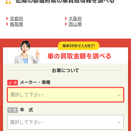
近隣の都道府県の車買取情報を調べる
京都府
大阪府
鳥取県
岡山県
20
簡単
秒で入力完了!
車の買取金額を
調べる
お車について
メーカー・車種
必 須
年 式
任 意