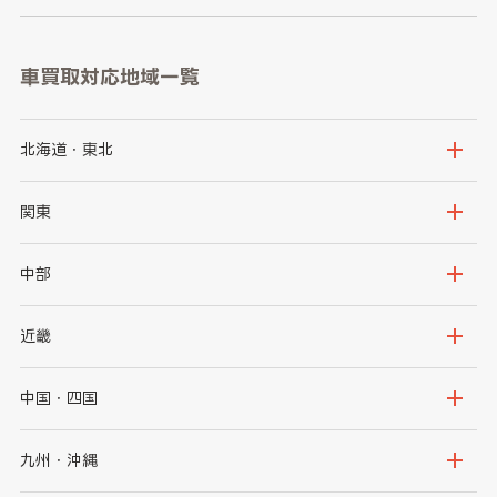
車買取対応地域一覧
北海道・東北
北海道
青森県
関東
岩手県
宮城県
茨城県
栃木県
中部
秋田県
山形県
群馬県
埼玉県
新潟県
富山県
近畿
福島県
千葉県
東京都
石川県
福井県
大阪府
兵庫県
中国・四国
神奈川県
山梨県
長野県
京都府
滋賀県
鳥取県
島根県
九州・沖縄