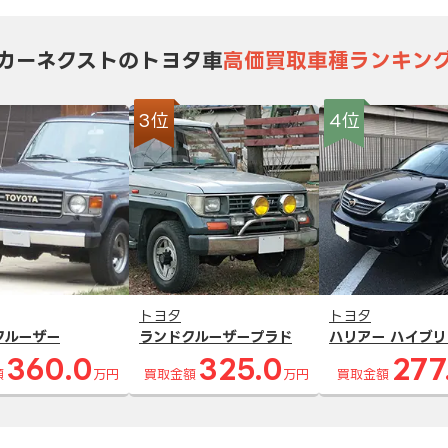
カーネクストのトヨタ車
高価買取車種ランキン
3位
4位
トヨタ
トヨタ
クルーザー
ランドクルーザープラド
ハリアー ハイブリ
360.0
325.0
277
額
万円
買取金額
万円
買取金額