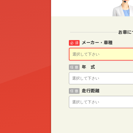
お車に
メーカー・車種
必 須
年 式
任 意
走行距離
任 意