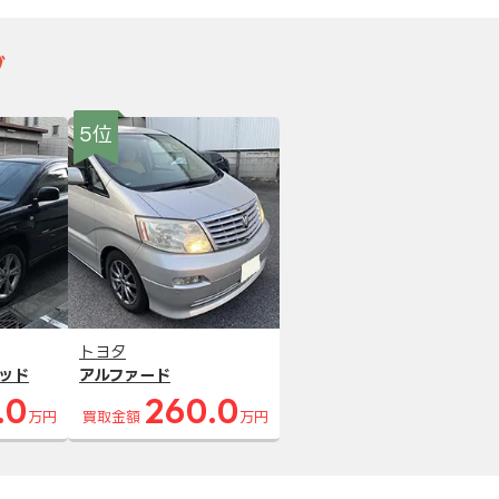
グ
5位
トヨタ
ッド
アルファード
.0
260.0
万円
買取金額
万円