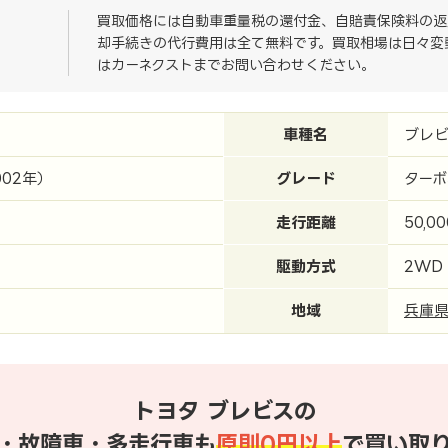
買取価格には自動車重量税の還付金、自賠責保険料の返
却手続きの代行費用は全て無料です。買取相場は日々変
はカーネクストまでお問い合わせください。
車種名
ブレ
002年）
グレード
ターボ
走行距離
50,0
駆動方式
2WD
地域
兵庫
トヨタ ブレビスの
・故障車・多走行車も
原則0円以上
で買い取