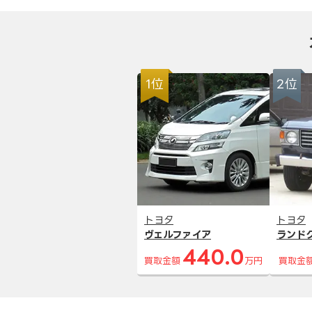
1位
2位
トヨタ
トヨタ
ヴェルファイア
ランド
440.0
買取金額
万円
買取金