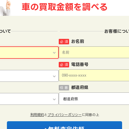
車の買取金額を
調べる
ついて
お客様につ
お名前
必 須
電話番号
必 須
都道府県
任 意
利用規約
と
プライバシーポリシー
に同意の上