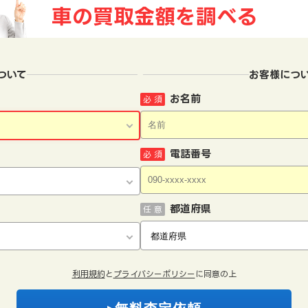
車の買取金額を
調べる
ついて
お客様につ
お名前
必 須
電話番号
必 須
都道府県
任 意
利用規約
と
プライバシーポリシー
に同意の上