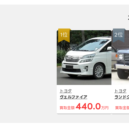
1位
2位
トヨタ
トヨタ
ヴェルファイア
ランド
440.0
買取金額
万円
買取金