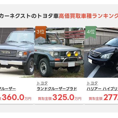
カーネクストのトヨタ車
高価買取車種ランキン
3位
4位
トヨタ
トヨタ
クルーザー
ランドクルーザープラド
ハリアー ハイブリ
360.0
325.0
277
額
万円
買取金額
万円
買取金額