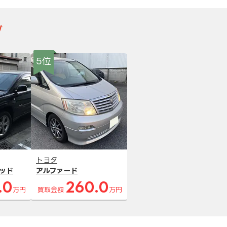
グ
5位
トヨタ
ッド
アルファード
.0
260.0
万円
買取金額
万円