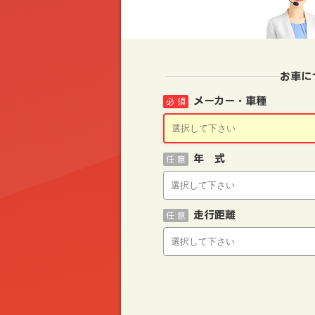
お車に
メーカー・車種
必 須
年 式
任 意
走行距離
任 意