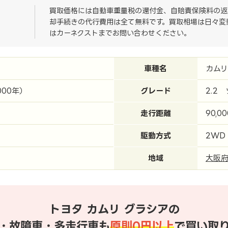
買取価格には自動車重量税の還付金、自賠責保険料の返
却手続きの代行費用は全て無料です。買取相場は日々変
はカーネクストまでお問い合わせください。
車種名
カムリ
000年）
グレード
2.2
走行距離
90,0
駆動方式
2WD
地域
大阪
トヨタ カムリ グラシアの
・故障車・多走行車も
原則0円以上
で買い取