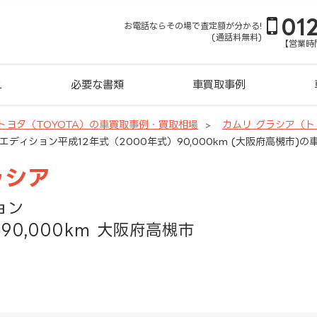
01
お電話ならその場で査定額が分かる!
(通話料無料)
【営業時間
れ
必要な書類
車買取事例
トヨタ（TOYOTA）の車買取事例・買取相場
カムリ グラシア（
グエディション平成12年式（2000年式）90,000km (大阪府高槻市)
ラシア
ョン
90,000km 大阪府高槻市