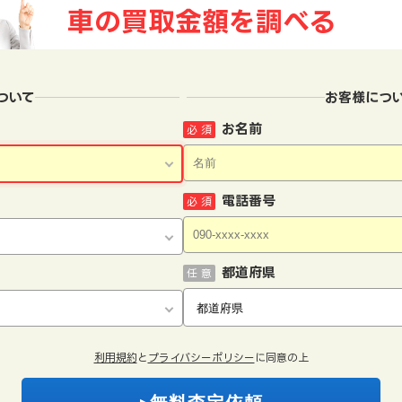
車の買取金額を
調べる
ついて
お客様につ
お名前
必 須
電話番号
必 須
都道府県
任 意
利用規約
と
プライバシーポリシー
に同意の上