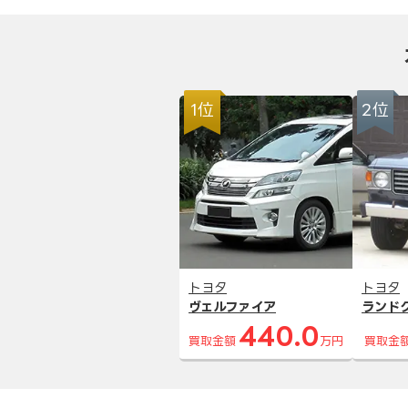
1位
2位
トヨタ
トヨタ
ヴェルファイア
ランド
440.0
買取金額
万円
買取金