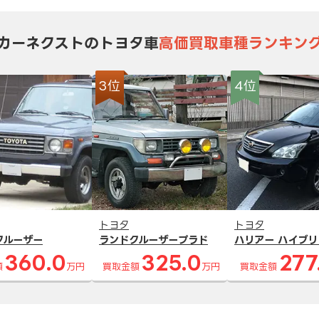
カーネクストのトヨタ車
高価買取車種ランキン
3位
4位
トヨタ
トヨタ
クルーザー
ランドクルーザープラド
ハリアー ハイブリ
360.0
325.0
277
額
万円
買取金額
万円
買取金額