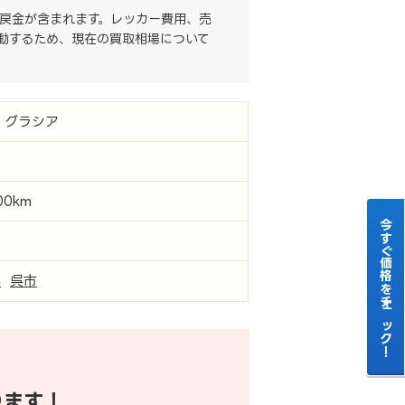
戻金が含まれます。レッカー費用、売
動するため、現在の買取相場について
 グラシア
00km
今すぐ価格をチェック！
県
呉市
ります！