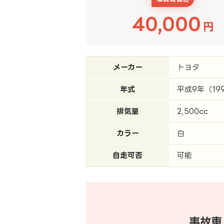
40,000
円
メーカー
トヨタ
年式
平成9年（19
排気量
2,500cc
カラー
白
自走可否
可能
事故車