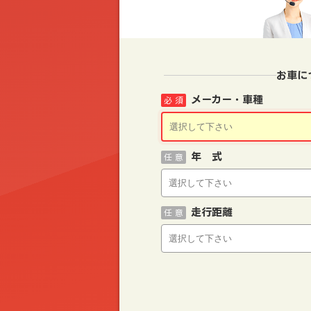
お車に
メーカー・車種
必 須
年 式
任 意
走行距離
任 意