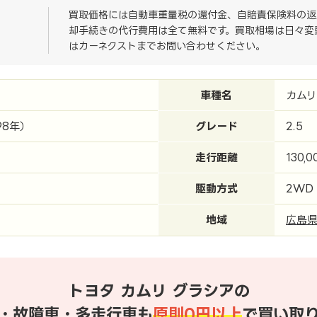
買取価格には自動車重量税の還付金、自賠責保険料の返
却手続きの代行費用は全て無料です。買取相場は日々変
はカーネクストまでお問い合わせください。
車種名
カムリ
98年）
グレード
2.5
走行距離
130,0
駆動方式
2WD
地域
広島
トヨタ カムリ グラシアの
・故障車・多走行車も
原則0円以上
で買い取