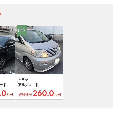
グ
5位
トヨタ
ッド
アルファード
.0
260.0
万円
買取金額
万円