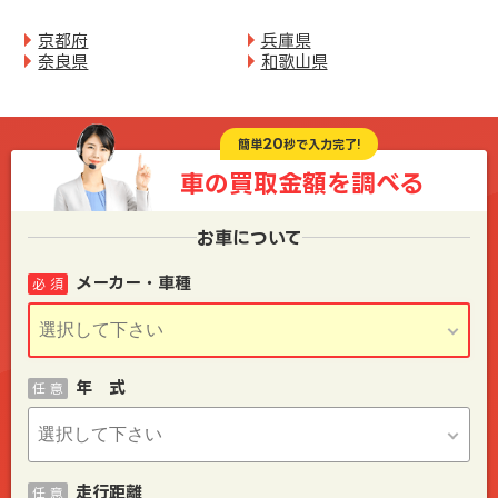
京都府
兵庫県
奈良県
和歌山県
20
簡単
秒で入力完了!
車の買取金額を
調べる
お車について
メーカー・車種
必 須
年 式
任 意
走行距離
任 意