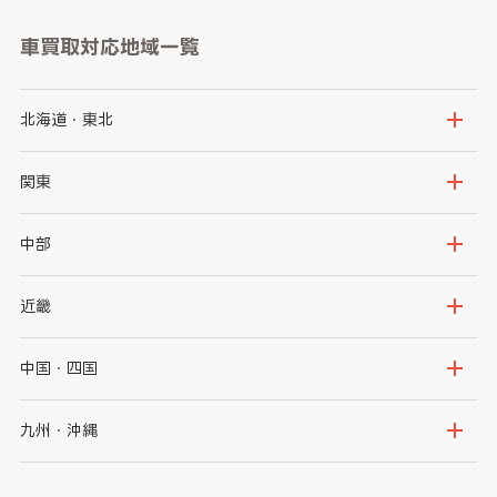
車買取対応地域一覧
北海道・東北
北海道
青森県
関東
岩手県
宮城県
茨城県
栃木県
中部
秋田県
山形県
群馬県
埼玉県
新潟県
富山県
近畿
福島県
千葉県
東京都
石川県
福井県
大阪府
兵庫県
中国・四国
神奈川県
山梨県
長野県
京都府
滋賀県
鳥取県
島根県
九州・沖縄
岐阜県
静岡県
奈良県
三重県
岡山県
広島県
福岡県
佐賀県