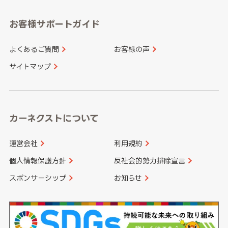
愛知県
和歌山県
お客様サポートガイド
山口県
徳島県
長崎県
熊本県
よくあるご質問
お客様の声
香川県
愛媛県
大分県
宮崎県
サイトマップ
高知県
鹿児島県
沖縄県
カーネクストについて
運営会社
利用規約
個人情報保護方針
反社会的勢力排除宣言
スポンサーシップ
お知らせ