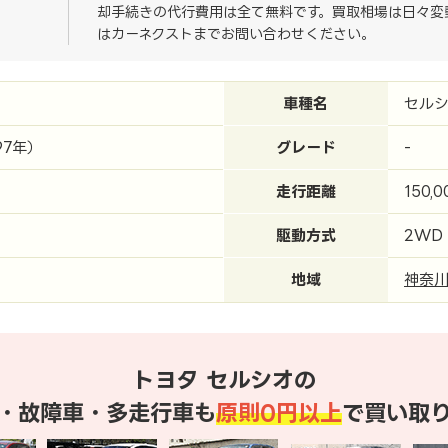
却手続きの代行費用は全て無料です。買取相場は日々変
はカーネクストまでお問い合わせください。
車種名
セル
97年）
グレード
-
走行距離
150,
駆動方式
2WD
地域
神奈
トヨタ セルシオの
・故障車・多走行車も
原則0円以上
で買い取