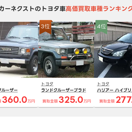
カーネクストのトヨタ車
高価買取車種ランキン
3位
4位
トヨタ
トヨタ
クルーザー
ランドクルーザープラド
ハリアー ハイブリ
360.0
325.0
277
額
万円
買取金額
万円
買取金額