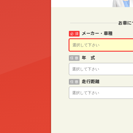
お車に
メーカー・車種
必 須
年 式
任 意
走行距離
任 意