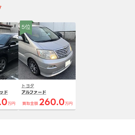
グ
5位
トヨタ
ッド
アルファード
.0
260.0
万円
買取金額
万円