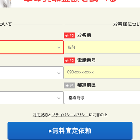
ついて
お客様につ
お名前
必 須
電話番号
必 須
都道府県
任 意
利用規約
と
プライバシーポリシー
に同意の上