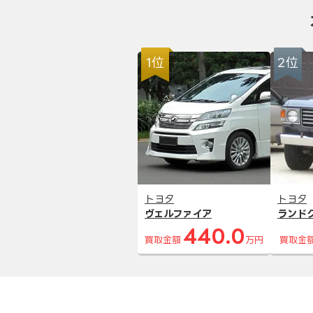
1位
2位
トヨタ
トヨタ
ヴェルファイア
ランド
440.0
買取金額
万円
買取金