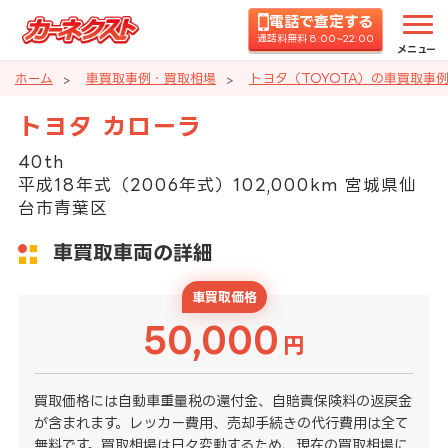
電話で査定する
通話料無料 8:00~22:00
メニュー
ホーム
車買取事例・買取相場
トヨタ（TOYOTA）の車買取事
トヨタ カローラ
40th
平成18年式（2006年式）102,000km 宮城県仙
台市青葉区
車買取車両の詳細
車買取価格
50,000
円
買取価格には自動車重量税の還付金、自賠責保険料の返戻金
が含まれます。レッカー費用、売却手続きの代行費用は全て
無料です。買取相場は日々変動するため、現在の買取相場に