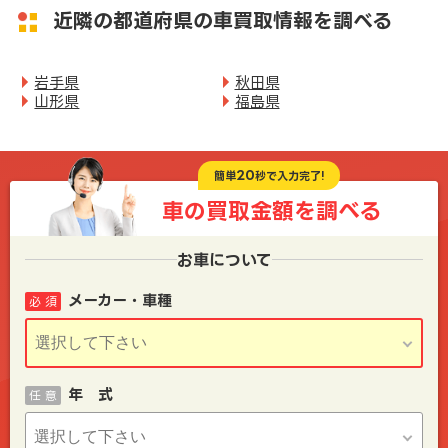
近隣の都道府県の車買取情報を調べる
岩手県
秋田県
山形県
福島県
20
簡単
秒で入力完了!
車の買取金額を
調べる
お車について
メーカー・車種
必 須
年 式
任 意