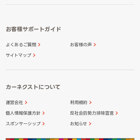
岐阜県
静岡県
奈良県
三重県
岡山県
広島県
福岡県
佐賀県
愛知県
和歌山県
お客様サポートガイド
山口県
徳島県
長崎県
熊本県
よくあるご質問
お客様の声
香川県
愛媛県
大分県
宮崎県
サイトマップ
高知県
鹿児島県
沖縄県
カーネクストについて
運営会社
利用規約
個人情報保護方針
反社会的勢力排除宣言
スポンサーシップ
お知らせ