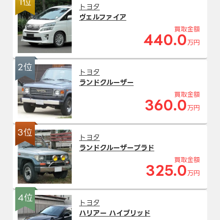
1位
トヨタ
ヴェルファイア
買取金額
440.0
万円
2位
トヨタ
ランドクルーザー
買取金額
360.0
万円
3位
トヨタ
ランドクルーザープラド
買取金額
325.0
万円
4位
トヨタ
ハリアー ハイブリッド