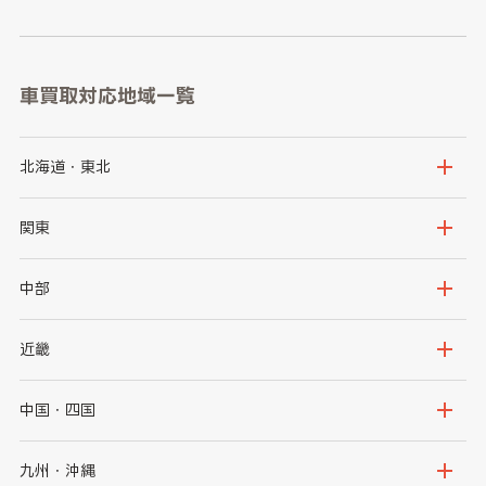
車買取対応地域一覧
北海道・東北
北海道
青森県
関東
岩手県
宮城県
茨城県
栃木県
中部
秋田県
山形県
群馬県
埼玉県
新潟県
富山県
近畿
福島県
千葉県
東京都
石川県
福井県
大阪府
兵庫県
中国・四国
神奈川県
山梨県
長野県
京都府
滋賀県
鳥取県
島根県
九州・沖縄