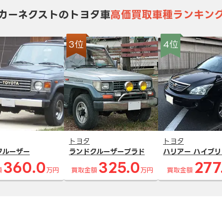
カーネクストのトヨタ車
高価買取車種ランキン
3位
4位
トヨタ
トヨタ
クルーザー
ランドクルーザープラド
ハリアー ハイブリ
360.0
325.0
277
額
万円
買取金額
万円
買取金額