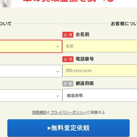
ついて
お客様につ
お名前
必 須
電話番号
必 須
都道府県
任 意
利用規約
と
プライバシーポリシー
に同意の上