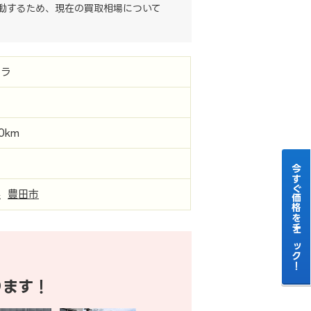
動するため、現在の買取相場について
ーラ
00km
今すぐ価格をチェック！
県
豊田市
ります！