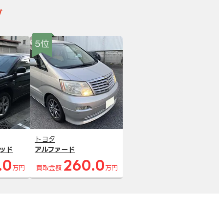
グ
5位
トヨタ
ッド
アルファード
.0
260.0
万円
買取金額
万円