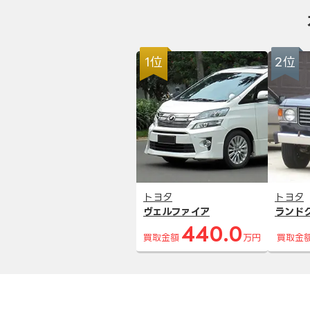
1位
2位
トヨタ
トヨタ
ヴェルファイア
ランド
440.0
買取金額
万円
買取金