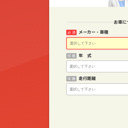
お車に
メーカー・車種
必 須
年 式
任 意
走行距離
任 意