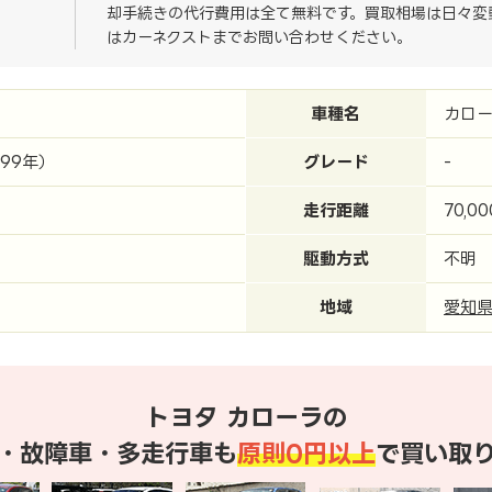
却手続きの代行費用は全て無料です。買取相場は日々変
はカーネクストまでお問い合わせください。
車種名
カロ
999年）
グレード
-
走行距離
70,0
駆動方式
不明
地域
愛知
トヨタ カローラの
・故障車・多走行車も
原則0円以上
で買い取