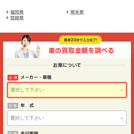
福岡県
熊本県
宮崎県
20
簡単
秒で入力完了!
車の買取金額を
調べる
お車について
メーカー・車種
必 須
年 式
任 意
走行距離
任 意