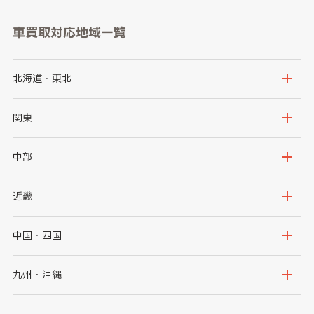
車買取対応地域一覧
北海道・東北
北海道
青森県
関東
岩手県
宮城県
茨城県
栃木県
中部
秋田県
山形県
群馬県
埼玉県
新潟県
富山県
近畿
福島県
千葉県
東京都
石川県
福井県
大阪府
兵庫県
中国・四国
神奈川県
山梨県
長野県
京都府
滋賀県
鳥取県
島根県
九州・沖縄
岐阜県
静岡県
奈良県
三重県
岡山県
広島県
福岡県
佐賀県