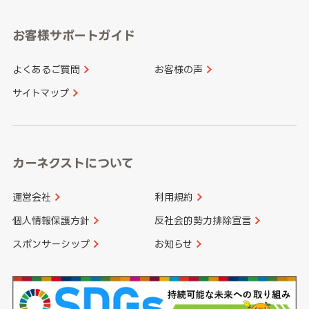
愛知県
和歌山県
お客様サポートガイド
山口県
徳島県
長崎県
熊本県
よくあるご質問
お客様の声
香川県
愛媛県
大分県
宮崎県
サイトマップ
高知県
鹿児島県
沖縄県
カーネクストについて
運営会社
利用規約
個人情報保護方針
反社会的勢力排除宣言
スポンサーシップ
お知らせ