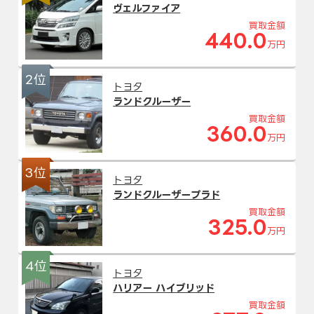
ヴェルファイア
買取金額
440.0
万円
2位
トヨタ
ランドクルーザー
買取金額
360.0
万円
3位
トヨタ
ランドクルーザープラド
買取金額
325.0
万円
4位
トヨタ
ハリアー ハイブリッド
買取金額