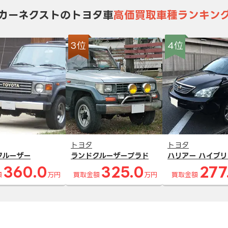
カーネクストのトヨタ車
高価買取車種ランキン
3位
4位
トヨタ
トヨタ
クルーザー
ランドクルーザープラド
ハリアー ハイブリ
360.0
325.0
277
額
万円
買取金額
万円
買取金額