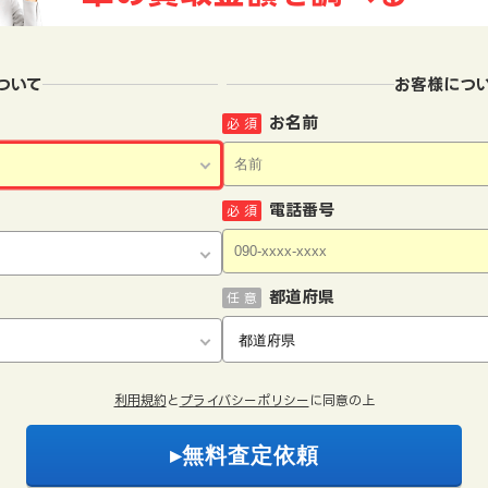
ついて
お客様につ
お名前
必 須
電話番号
必 須
都道府県
任 意
利用規約
と
プライバシーポリシー
に同意の上