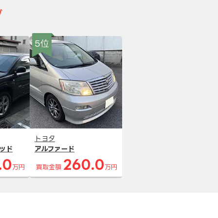
グ
5位
トヨタ
ッド
アルファード
.0
260.0
万円
買取金額
万円