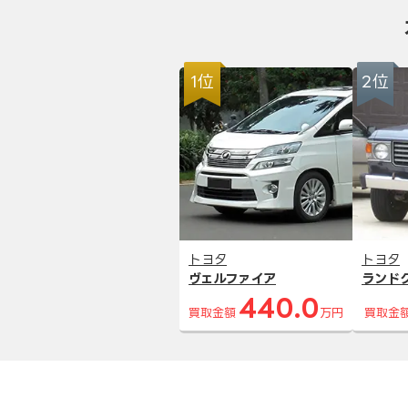
1位
2位
トヨタ
トヨタ
ヴェルファイア
ランド
440.0
買取金額
万円
買取金