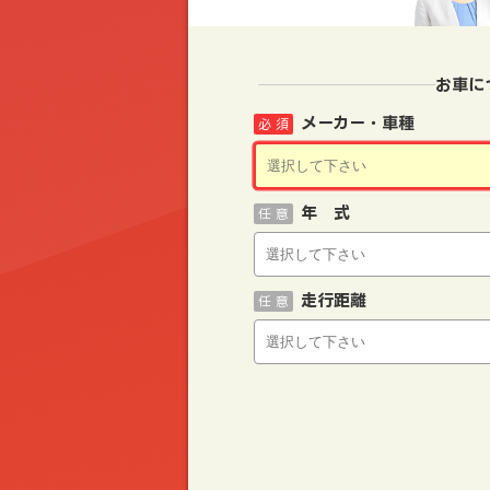
お車に
メーカー・車種
必 須
年 式
任 意
走行距離
任 意