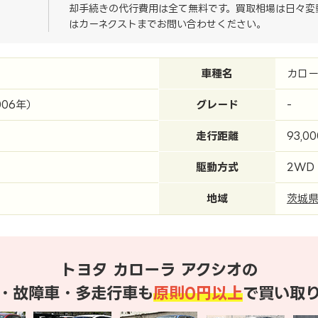
却手続きの代行費用は全て無料です。買取相場は日々変
はカーネクストまでお問い合わせください。
車種名
カロー
006年）
グレード
-
走行距離
93,0
駆動方式
2WD
地域
茨城
トヨタ カローラ アクシオの
・故障車・多走行車も
原則0円以上
で買い取