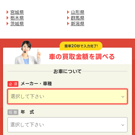
宮城県
山形県
栃木県
群馬県
茨城県
新潟県
20
簡単
秒で入力完了!
車の買取金額を
調べる
お車について
メーカー・車種
必 須
年 式
任 意