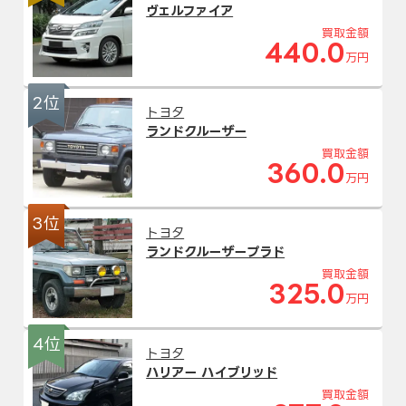
ヴェルファイア
買取金額
440.0
万円
2位
トヨタ
ランドクルーザー
買取金額
360.0
万円
3位
トヨタ
ランドクルーザープラド
買取金額
325.0
万円
4位
トヨタ
ハリアー ハイブリッド
買取金額