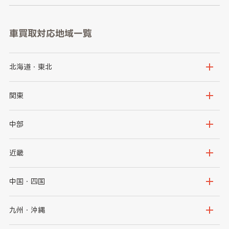
車買取対応地域一覧
北海道・東北
北海道
青森県
関東
岩手県
宮城県
茨城県
栃木県
中部
秋田県
山形県
群馬県
埼玉県
新潟県
富山県
近畿
福島県
千葉県
東京都
石川県
福井県
大阪府
兵庫県
中国・四国
神奈川県
山梨県
長野県
京都府
滋賀県
鳥取県
島根県
九州・沖縄