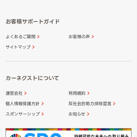
岐阜県
静岡県
奈良県
三重県
岡山県
広島県
福岡県
佐賀県
愛知県
和歌山県
お客様サポートガイド
山口県
徳島県
長崎県
熊本県
よくあるご質問
お客様の声
香川県
愛媛県
大分県
宮崎県
サイトマップ
高知県
鹿児島県
沖縄県
カーネクストについて
運営会社
利用規約
個人情報保護方針
反社会的勢力排除宣言
スポンサーシップ
お知らせ