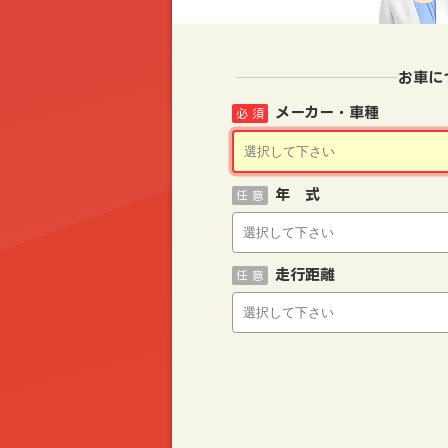
お車に
メーカー・車種
必 須
年 式
任 意
走行距離
任 意