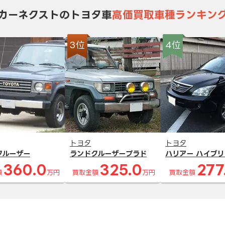
カーネクストのトヨタ車
高価買取車種ランキン
3位
4位
トヨタ
トヨタ
クルーザー
ランドクルーザープラド
ハリアー ハイブリ
360.0
325.0
277
額
万円
買取金額
万円
買取金額