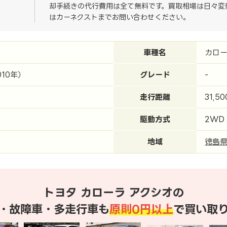
却手続きの代行費用は全て無料です。買取相場は日々変
はカーネクストまでお問い合わせください。
車種名
カロー
010年）
グレード
-
走行距離
31,5
駆動方式
2WD
地域
徳島
トヨタ カローラ アクシオの
・故障車・多走行車も
原則0円以上
で買い取