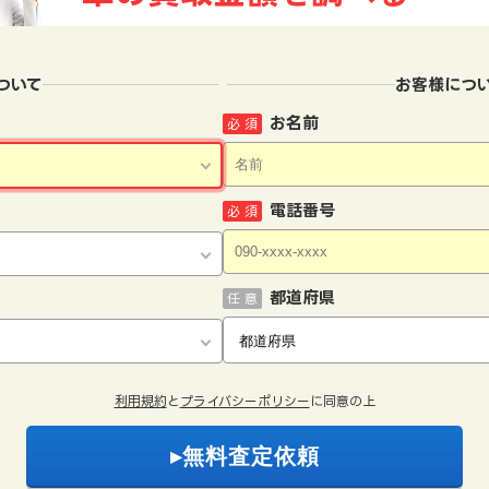
ついて
お客様につ
お名前
必 須
電話番号
必 須
都道府県
任 意
利用規約
と
プライバシーポリシー
に同意の上