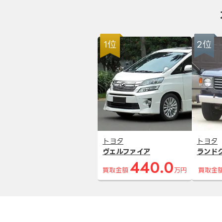
1位
2位
トヨタ
トヨタ
ヴェルファイア
ランド
440.0
買取金額
万円
買取金