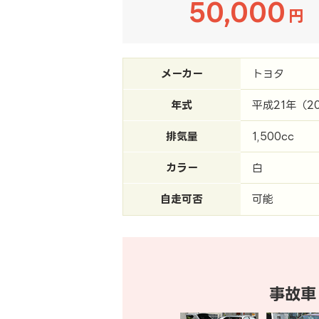
50,000
円
メーカー
トヨタ
年式
平成21年（2
排気量
1,500cc
カラー
白
自走可否
可能
事故車