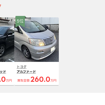
グ
5位
トヨタ
ッド
アルファード
.0
260.0
万円
買取金額
万円