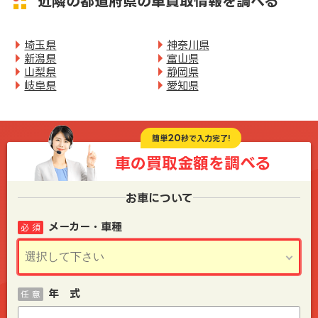
近隣の都道府県の車買取情報を調べる
埼玉県
神奈川県
新潟県
富山県
山梨県
静岡県
岐阜県
愛知県
20
簡単
秒で入力完了!
車の買取金額を
調べる
お車について
メーカー・車種
必 須
年 式
任 意