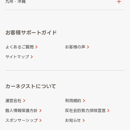
京都府
滋賀県
鳥取県
島根県
九州・沖縄
岐阜県
静岡県
奈良県
三重県
岡山県
広島県
福岡県
佐賀県
愛知県
和歌山県
お客様サポートガイド
山口県
徳島県
長崎県
熊本県
よくあるご質問
お客様の声
香川県
愛媛県
大分県
宮崎県
サイトマップ
高知県
鹿児島県
沖縄県
カーネクストについて
運営会社
利用規約
個人情報保護方針
反社会的勢力排除宣言
スポンサーシップ
お知らせ