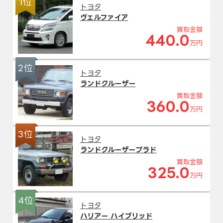
1位
トヨタ
ヴェルファイア
買取金額
440.0
万円
2位
トヨタ
ランドクルーザー
買取金額
360.0
万円
3位
トヨタ
ランドクルーザープラド
買取金額
325.0
万円
4位
トヨタ
ハリアー ハイブリッド