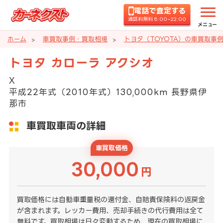
電話で査定する
通話料無料 8:00~22:00
メニュー
ホーム
車買取事例・買取相場
トヨタ（TOYOTA）の車買取事
トヨタ カローラ アクシオ
X
平成22年式（2010年式）130,000km 長野県伊
那市
車買取車両の詳細
車買取価格
30,000
円
買取価格には自動車重量税の還付金、自賠責保険料の返戻金
が含まれます。レッカー費用、売却手続きの代行費用は全て
無料です。買取相場は日々変動するため、現在の買取相場に