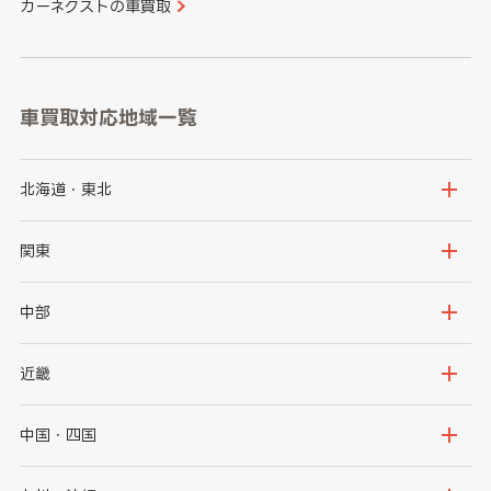
カーネクストの車買取
車買取対応地域一覧
北海道・東北
北海道
青森県
関東
岩手県
宮城県
茨城県
栃木県
中部
秋田県
山形県
群馬県
埼玉県
新潟県
富山県
近畿
福島県
千葉県
東京都
石川県
福井県
大阪府
兵庫県
中国・四国
神奈川県
山梨県
長野県