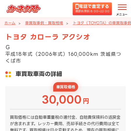
電話で査定する
通話料無料 8:00~22:00
メニュー
ホーム
車買取事例・買取相場
トヨタ（TOYOTA）の車買取事
トヨタ カローラ アクシオ
Ｇ
平成18年式（2006年式）160,000km 茨城県つ
くば市
車買取車両の詳細
車買取価格
30,000
円
買取価格には自動車重量税の還付金、自賠責保険料の返戻金
が含まれます。レッカー費用、売却手続きの代行費用は全て
無料です。買取相場は日々変動するため、現在の買取相場に