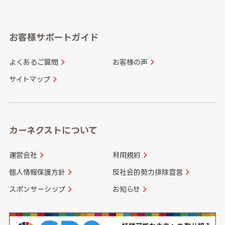
岐阜県
静岡県
奈良県
三重県
岡山県
広島県
福岡県
佐賀県
愛知県
和歌山県
お客様サポートガイド
山口県
徳島県
長崎県
熊本県
よくあるご質問
お客様の声
香川県
愛媛県
大分県
宮崎県
サイトマップ
高知県
鹿児島県
沖縄県
カーネクストについて
運営会社
利用規約
個人情報保護方針
反社会的勢力排除宣言
スポンサーシップ
お知らせ