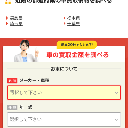
近隣の都道府県の車買取情報を調べる
福島県
栃木県
埼玉県
千葉県
20
簡単
秒で入力完了!
車の買取金額を
調べる
お車について
メーカー・車種
必 須
年 式
任 意