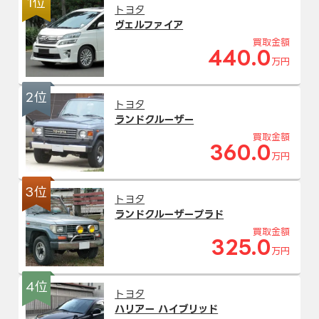
1位
トヨタ
ヴェルファイア
買取金額
440.0
万円
2位
トヨタ
ランドクルーザー
買取金額
360.0
万円
3位
トヨタ
ランドクルーザープラド
買取金額
325.0
万円
4位
トヨタ
ハリアー ハイブリッド