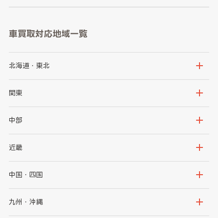
車買取対応地域一覧
北海道・東北
北海道
青森県
関東
岩手県
宮城県
茨城県
栃木県
中部
秋田県
山形県
群馬県
埼玉県
新潟県
富山県
近畿
福島県
千葉県
東京都
石川県
福井県
大阪府
兵庫県
中国・四国
神奈川県
山梨県
長野県
京都府
滋賀県
鳥取県
島根県
九州・沖縄