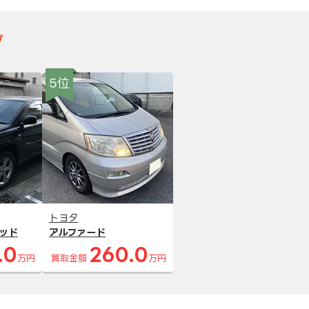
グ
5位
トヨタ
ッド
アルファード
.0
260.0
万円
買取金額
万円