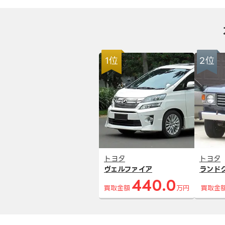
1位
2位
トヨタ
トヨタ
ヴェルファイア
ランド
440.0
買取金額
万円
買取金