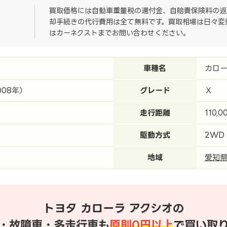
買取価格には自動車重量税の還付金、自賠責保険料の返
却手続きの代行費用は全て無料です。買取相場は日々変
はカーネクストまでお問い合わせください。
車種名
カロー
008年）
グレード
Ｘ
走行距離
110,0
駆動方式
2WD
地域
愛知
トヨタ カローラ アクシオの
・故障車・多走行車も
原則0円以上
で買い取