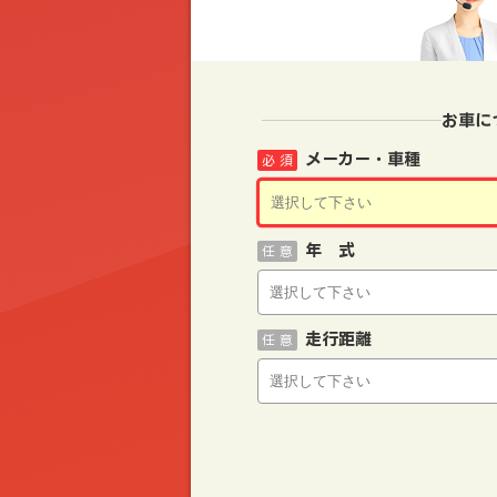
お車に
メーカー・車種
必 須
年 式
任 意
走行距離
任 意