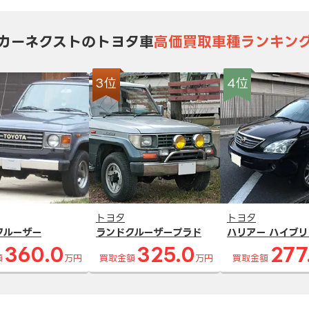
カーネクストのトヨタ車
高価買取車種ランキン
3位
4位
トヨタ
トヨタ
クルーザー
ランドクルーザープラド
ハリアー ハイブリ
360.0
325.0
277
額
万円
買取金額
万円
買取金額