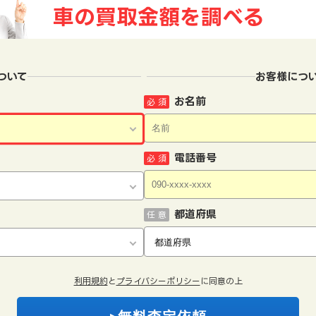
車の買取金額を
調べる
ついて
お客様につ
お名前
必 須
電話番号
必 須
都道府県
任 意
利用規約
と
プライバシーポリシー
に同意の上