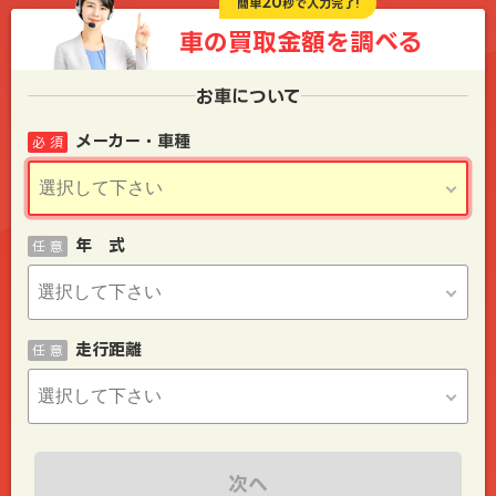
20
簡単
秒で入力完了!
車の買取金額を
調べる
お車について
メーカー・車種
必 須
年 式
任 意
走行距離
任 意
次へ