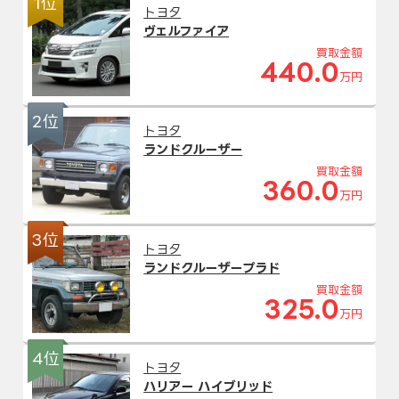
1位
トヨタ
ヴェルファイア
買取金額
440.0
万円
2位
トヨタ
ランドクルーザー
買取金額
360.0
万円
3位
トヨタ
ランドクルーザープラド
買取金額
325.0
万円
4位
トヨタ
ハリアー ハイブリッド