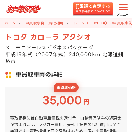
電話で査定する
通話料無料 8:00~22:00
メニュー
ホーム
車買取事例・買取相場
トヨタ（TOYOTA）の車買取事
トヨタ カローラ アクシオ
Ｘ モニターレスビジネスパッケージ
平成19年式（2007年式）240,000km 北海道釧
路市
車買取車両の詳細
車買取価格
35,000
円
買取価格には自動車重量税の還付金、自賠責保険料の返戻金
が含まれます。レッカー費用、売却手続きの代行費用は全て
無料です。買取相場は日々変動するため、現在の買取相場に