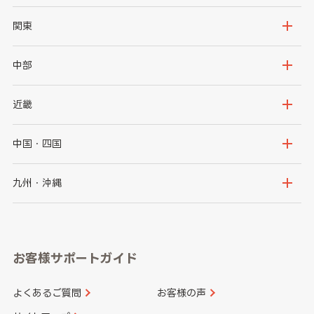
北海道
青森県
関東
岩手県
宮城県
茨城県
栃木県
中部
秋田県
山形県
群馬県
埼玉県
新潟県
富山県
近畿
福島県
千葉県
東京都
石川県
福井県
大阪府
兵庫県
中国・四国
神奈川県
山梨県
長野県
京都府
滋賀県
鳥取県
島根県
九州・沖縄
岐阜県
静岡県
奈良県
三重県
岡山県
広島県
福岡県
佐賀県
愛知県
和歌山県
お客様サポートガイド
山口県
徳島県
長崎県
熊本県
よくあるご質問
お客様の声
香川県
愛媛県
大分県
宮崎県