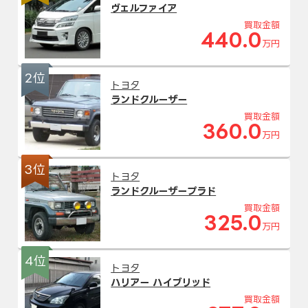
ヴェルファイア
買取金額
440.0
万円
2位
トヨタ
ランドクルーザー
買取金額
360.0
万円
3位
トヨタ
ランドクルーザープラド
買取金額
325.0
万円
4位
トヨタ
ハリアー ハイブリッド
買取金額