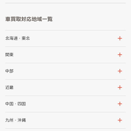
車買取対応地域一覧
北海道・東北
北海道
青森県
関東
岩手県
宮城県
茨城県
栃木県
中部
秋田県
山形県
群馬県
埼玉県
新潟県
富山県
近畿
福島県
千葉県
東京都
石川県
福井県
大阪府
兵庫県
中国・四国
神奈川県
山梨県
長野県
京都府
滋賀県
鳥取県
島根県
九州・沖縄