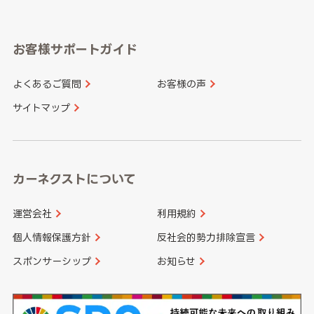
岐阜県
静岡県
奈良県
三重県
岡山県
広島県
福岡県
佐賀県
愛知県
和歌山県
お客様サポートガイド
山口県
徳島県
長崎県
熊本県
よくあるご質問
お客様の声
香川県
愛媛県
大分県
宮崎県
サイトマップ
高知県
鹿児島県
沖縄県
カーネクストについて
運営会社
利用規約
個人情報保護方針
反社会的勢力排除宣言
スポンサーシップ
お知らせ