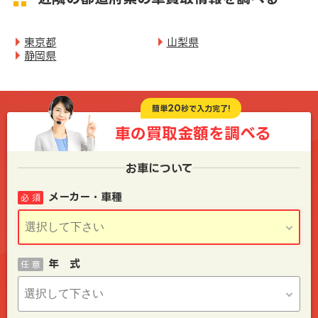
東京都
山梨県
静岡県
20
簡単
秒で入力完了!
車の買取金額を
調べる
お車について
メーカー・車種
必 須
年 式
任 意