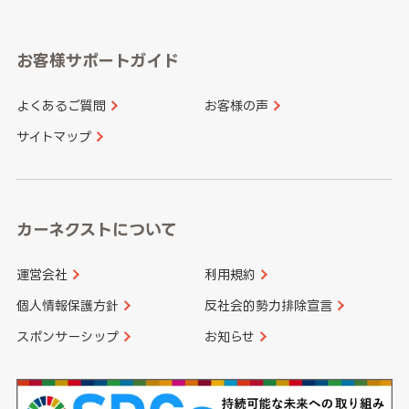
岐阜県
静岡県
奈良県
三重県
岡山県
広島県
福岡県
佐賀県
愛知県
和歌山県
お客様サポートガイド
山口県
徳島県
長崎県
熊本県
よくあるご質問
お客様の声
香川県
愛媛県
大分県
宮崎県
サイトマップ
高知県
鹿児島県
沖縄県
カーネクストについて
運営会社
利用規約
個人情報保護方針
反社会的勢力排除宣言
スポンサーシップ
お知らせ