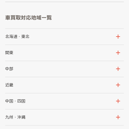
車買取対応地域一覧
北海道・東北
北海道
青森県
関東
岩手県
宮城県
茨城県
栃木県
中部
秋田県
山形県
群馬県
埼玉県
新潟県
富山県
近畿
福島県
千葉県
東京都
石川県
福井県
大阪府
兵庫県
中国・四国
神奈川県
山梨県
長野県
京都府
滋賀県
鳥取県
島根県
九州・沖縄