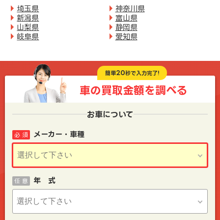
埼玉県
神奈川県
新潟県
富山県
山梨県
静岡県
岐阜県
愛知県
20
簡単
秒で入力完了!
車の買取金額を
調べる
お車について
メーカー・車種
必 須
年 式
任 意