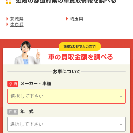
近隣の都道府県の車買取情報を調べる
茨城県
埼玉県
東京都
20
簡単
秒で入力完了!
車の買取金額を
調べる
お車について
メーカー・車種
必 須
年 式
任 意