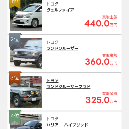
1位
トヨタ
ヴェルファイア
買取金額
440.0
万円
2位
トヨタ
ランドクルーザー
買取金額
360.0
万円
3位
トヨタ
ランドクルーザープラド
買取金額
325.0
万円
4位
トヨタ
ハリアー ハイブリッド