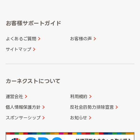
岐阜県
静岡県
奈良県
三重県
岡山県
広島県
福岡県
佐賀県
愛知県
和歌山県
お客様サポートガイド
山口県
徳島県
長崎県
熊本県
よくあるご質問
お客様の声
香川県
愛媛県
大分県
宮崎県
サイトマップ
高知県
鹿児島県
沖縄県
カーネクストについて
運営会社
利用規約
個人情報保護方針
反社会的勢力排除宣言
スポンサーシップ
お知らせ