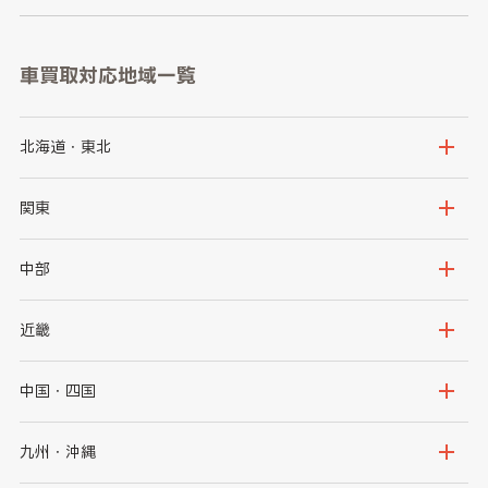
車買取対応地域一覧
北海道・東北
北海道
青森県
関東
岩手県
宮城県
茨城県
栃木県
中部
秋田県
山形県
群馬県
埼玉県
新潟県
富山県
近畿
福島県
千葉県
東京都
石川県
福井県
大阪府
兵庫県
中国・四国
神奈川県
山梨県
長野県
京都府
滋賀県
鳥取県
島根県
九州・沖縄