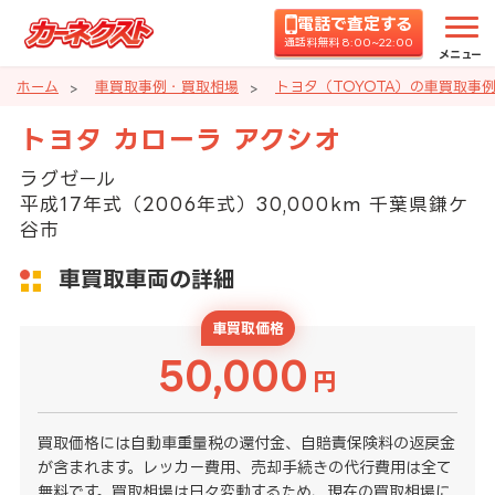
電話で査定する
通話料無料 8:00~22:00
メニュー
ホーム
車買取事例・買取相場
トヨタ（TOYOTA）の車買取事
トヨタ カローラ アクシオ
ラグゼール
平成17年式（2006年式）30,000km 千葉県鎌ケ
谷市
車買取車両の詳細
車買取価格
50,000
円
買取価格には自動車重量税の還付金、自賠責保険料の返戻金
が含まれます。レッカー費用、売却手続きの代行費用は全て
無料です。買取相場は日々変動するため、現在の買取相場に