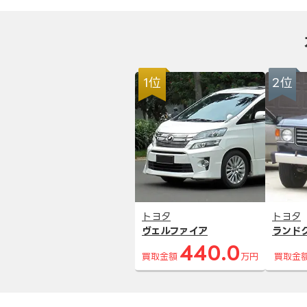
1位
2位
トヨタ
トヨタ
ヴェルファイア
ランド
440.0
買取金額
万円
買取金