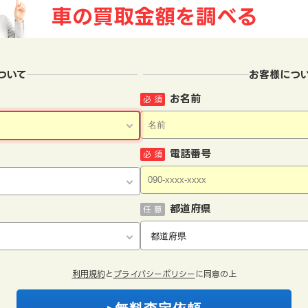
車の買取金額を
調べる
ついて
お客様につ
お名前
必 須
電話番号
必 須
都道府県
任 意
利用規約
と
プライバシーポリシー
に同意の上