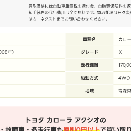
買取価格には自動車重量税の還付金、自賠責保険料の返
却手続きの代行費用は全て無料です。買取相場は日々変
はカーネクストまでお問い合わせください。
車種名
カロー
008年）
グレード
Ｘ
走行距離
170,0
駆動方式
4WD
地域
青森
トヨタ カローラ アクシオの
・故障車・多走行車も
原則0円以上
で買い取