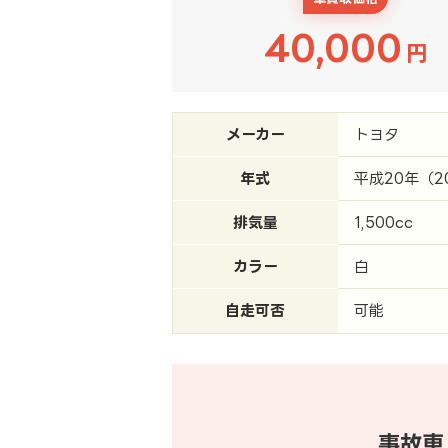
40,000
円
メーカー
トヨタ
年式
平成20年（2
排気量
1,500cc
カラー
白
自走可否
可能
事故車