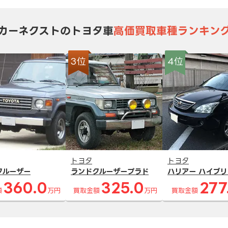
カーネクストのトヨタ車
高価買取車種ランキン
3位
4位
トヨタ
トヨタ
クルーザー
ランドクルーザープラド
ハリアー ハイブリ
360.0
325.0
277
額
万円
買取金額
万円
買取金額