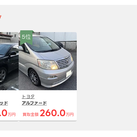
グ
5位
トヨタ
ッド
アルファード
.0
260.0
万円
買取金額
万円