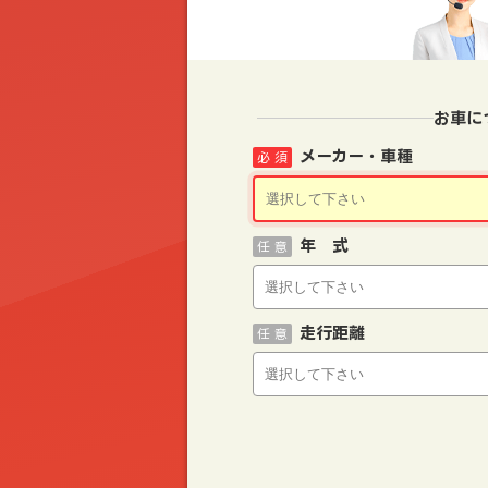
お車に
メーカー・車種
必 須
年 式
任 意
走行距離
任 意