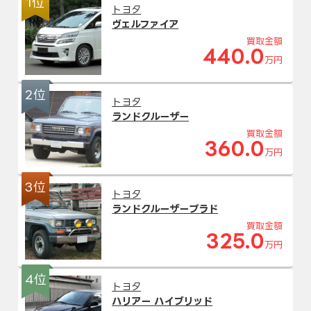
1位
トヨタ
ヴェルファイア
買取金額
440.0
万円
2位
トヨタ
ランドクルーザー
買取金額
360.0
万円
3位
トヨタ
ランドクルーザープラド
買取金額
325.0
万円
4位
トヨタ
ハリアー ハイブリッド