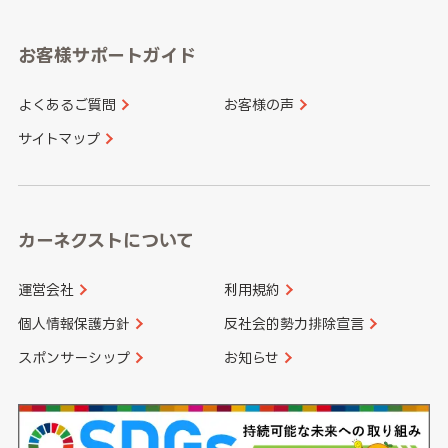
福岡県
佐賀県
愛知県
和歌山県
お客様サポートガイド
山口県
徳島県
長崎県
熊本県
よくあるご質問
お客様の声
香川県
愛媛県
大分県
宮崎県
サイトマップ
高知県
鹿児島県
沖縄県
カーネクストについて
運営会社
利用規約
個人情報保護方針
反社会的勢力排除宣言
スポンサーシップ
お知らせ