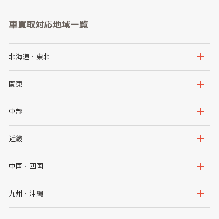
車買取対応地域一覧
北海道・東北
北海道
青森県
関東
岩手県
宮城県
茨城県
栃木県
中部
秋田県
山形県
群馬県
埼玉県
新潟県
富山県
近畿
福島県
千葉県
東京都
石川県
福井県
大阪府
兵庫県
中国・四国
神奈川県
山梨県
長野県
京都府
滋賀県
鳥取県
島根県
九州・沖縄
岐阜県
静岡県
奈良県
三重県
岡山県
広島県