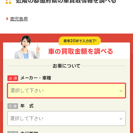
近隣の都道府県の車買取情報を調べる
鹿児島県
20
簡単
秒で入力完了!
車の買取金額を
調べる
お車について
メーカー・車種
必 須
年 式
任 意