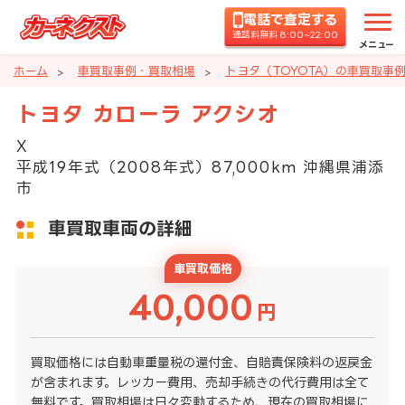
電話で査定する
通話料無料 8:00~22:00
メニュー
ホーム
車買取事例・買取相場
トヨタ（TOYOTA）の車買取事
トヨタ カローラ アクシオ
X
平成19年式（2008年式）87,000km 沖縄県浦添
市
車買取車両の詳細
車買取価格
40,000
円
買取価格には自動車重量税の還付金、自賠責保険料の返戻金
が含まれます。レッカー費用、売却手続きの代行費用は全て
無料です。買取相場は日々変動するため、現在の買取相場に