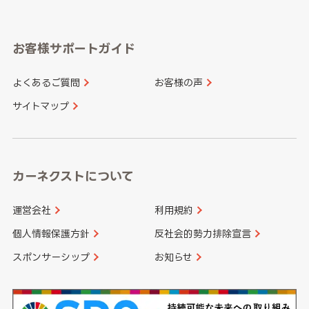
岐阜県
静岡県
奈良県
三重県
岡山県
広島県
福岡県
佐賀県
愛知県
和歌山県
お客様サポートガイド
山口県
徳島県
長崎県
熊本県
よくあるご質問
お客様の声
香川県
愛媛県
大分県
宮崎県
サイトマップ
高知県
鹿児島県
沖縄県
カーネクストについて
運営会社
利用規約
個人情報保護方針
反社会的勢力排除宣言
スポンサーシップ
お知らせ