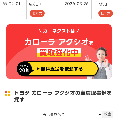
025-02-01
2026-03-26
成約日：
成約日：
低年式
低年式
カーネクストは
カローラ アクシオ
を
買取強化中
かんたん
無料査定を依頼する
20秒
トヨタ カローラ アクシオの車買取事例を
探す
表示並び替え