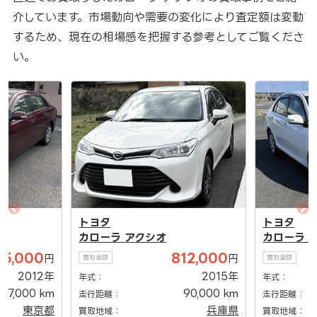
介しています。市場動向や需要の変化により査定額は変動
するため、現在の相場感を把握する参考としてご覧くださ
い。
トヨタ
トヨタ
カローラ アクシオ
カローラ 
85,000
812,000
円
円
買取金額
買取金額
2012年
2015年
年式：
年式：
47,000 km
90,000 km
走行距離：
走行距離：
東京都
兵庫県
買取地域：
買取地域：