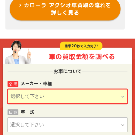
カローラ アクシオ車買取の流れを
詳しく見る
20
簡単
秒で入力完了!
車の買取金額を
調べる
お車について
メーカー・車種
必 須
年 式
任 意