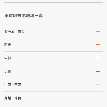
車買取対応地域一覧
北海道・東北
北海道
青森県
関東
岩手県
宮城県
茨城県
栃木県
中部
秋田県
山形県
群馬県
埼玉県
新潟県
富山県
近畿
福島県
千葉県
東京都
石川県
福井県
大阪府
兵庫県
中国・四国
神奈川県
山梨県
長野県
京都府
滋賀県
鳥取県
島根県
九州・沖縄