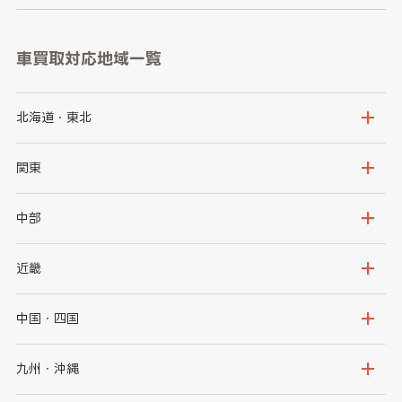
車買取対応地域一覧
北海道・東北
北海道
青森県
関東
岩手県
宮城県
茨城県
栃木県
中部
秋田県
山形県
群馬県
埼玉県
新潟県
富山県
近畿
福島県
千葉県
東京都
石川県
福井県
大阪府
兵庫県
中国・四国
神奈川県
山梨県
長野県
京都府
滋賀県
鳥取県
島根県
九州・沖縄