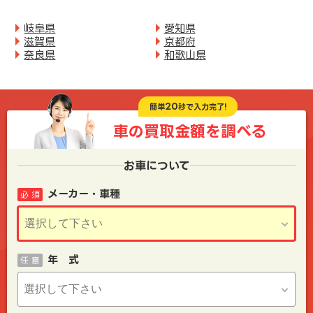
岐阜県
愛知県
滋賀県
京都府
奈良県
和歌山県
20
簡単
秒で入力完了!
車の買取金額を
調べる
お車について
メーカー・車種
必 須
年 式
任 意