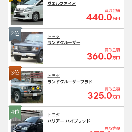
ヴェルファイア
買取金額
440.0
万円
2位
トヨタ
ランドクルーザー
買取金額
360.0
万円
3位
トヨタ
ランドクルーザープラド
買取金額
325.0
万円
4位
トヨタ
ハリアー ハイブリッド
買取金額