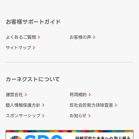
岐阜県
静岡県
奈良県
三重県
岡山県
広島県
福岡県
佐賀県
愛知県
和歌山県
お客様サポートガイド
山口県
徳島県
長崎県
熊本県
よくあるご質問
お客様の声
香川県
愛媛県
大分県
宮崎県
サイトマップ
高知県
鹿児島県
沖縄県
カーネクストについて
運営会社
利用規約
個人情報保護方針
反社会的勢力排除宣言
スポンサーシップ
お知らせ