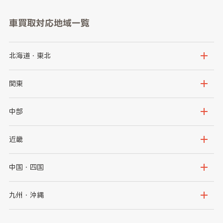
車買取対応地域一覧
北海道・東北
北海道
青森県
関東
岩手県
宮城県
茨城県
栃木県
中部
秋田県
山形県
群馬県
埼玉県
新潟県
富山県
近畿
福島県
千葉県
東京都
石川県
福井県
大阪府
兵庫県
中国・四国
神奈川県
山梨県
長野県
京都府
滋賀県
鳥取県
島根県
九州・沖縄
岐阜県
静岡県
奈良県
三重県
岡山県
広島県
福岡県
佐賀県