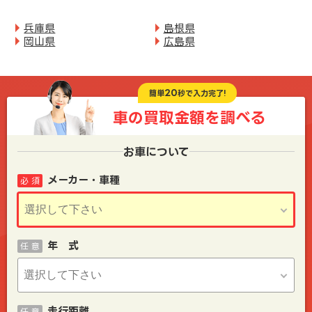
兵庫県
島根県
岡山県
広島県
20
簡単
秒で入力完了!
車の買取金額を
調べる
お車について
メーカー・車種
必 須
年 式
任 意
走行距離
任 意