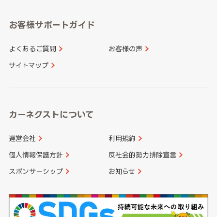
愛知県
和歌山県
お客様サポートガイド
山口県
徳島県
長崎県
熊本県
よくあるご質問
お客様の声
香川県
愛媛県
大分県
宮崎県
サイトマップ
高知県
鹿児島県
沖縄県
カーネクストについて
運営会社
利用規約
個人情報保護方針
反社会的勢力排除宣言
スポンサーシップ
お知らせ