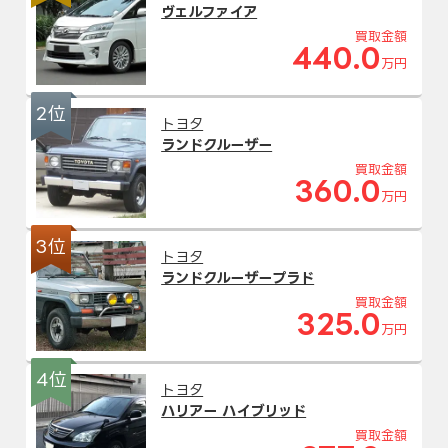
ヴェルファイア
買取金額
440.0
万円
2位
トヨタ
ランドクルーザー
買取金額
360.0
万円
3位
トヨタ
ランドクルーザープラド
買取金額
325.0
万円
4位
トヨタ
ハリアー ハイブリッド
買取金額