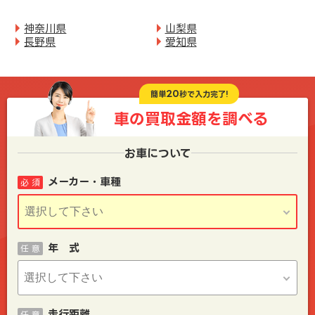
神奈川県
山梨県
長野県
愛知県
20
簡単
秒で入力完了!
車の買取金額を
調べる
お車について
メーカー・車種
必 須
年 式
任 意
走行距離
任 意