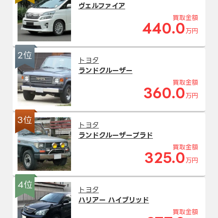
ヴェルファイア
買取金額
440.0
万円
2位
トヨタ
ランドクルーザー
買取金額
360.0
万円
3位
トヨタ
ランドクルーザープラド
買取金額
325.0
万円
4位
トヨタ
ハリアー ハイブリッド
買取金額