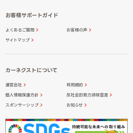
愛知県
和歌山県
お客様サポートガイド
山口県
徳島県
長崎県
熊本県
よくあるご質問
お客様の声
香川県
愛媛県
大分県
宮崎県
サイトマップ
高知県
鹿児島県
沖縄県
カーネクストについて
運営会社
利用規約
個人情報保護方針
反社会的勢力排除宣言
スポンサーシップ
お知らせ