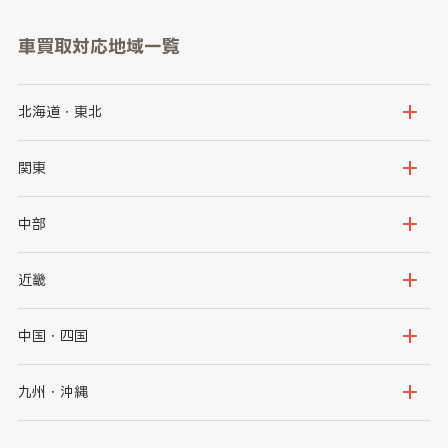
車買取対応地域一覧
北海道・東北
北海道
青森県
関東
岩手県
宮城県
茨城県
栃木県
中部
秋田県
山形県
群馬県
埼玉県
新潟県
富山県
近畿
福島県
千葉県
東京都
石川県
福井県
大阪府
兵庫県
中国・四国
神奈川県
山梨県
長野県
京都府
滋賀県
鳥取県
島根県
九州・沖縄
岐阜県
静岡県
奈良県
三重県
岡山県
広島県
福岡県
佐賀県