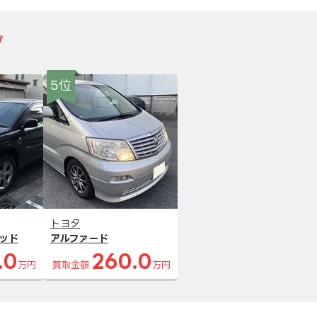
グ
5位
トヨタ
ッド
アルファード
.0
260.0
万円
買取金額
万円