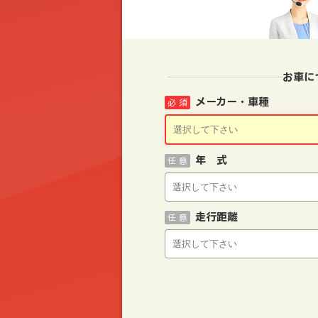
お車に
メーカー・車種
必 須
年 式
任 意
走行距離
任 意