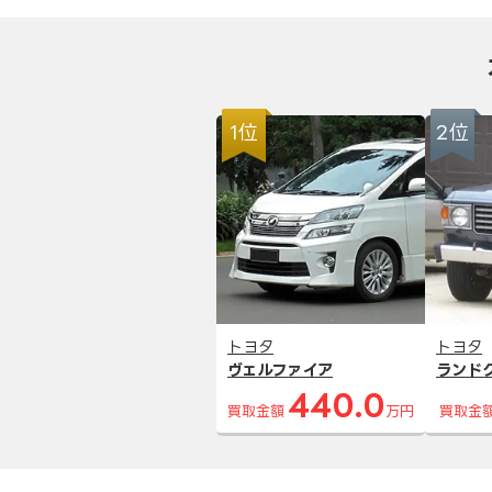
1位
2位
トヨタ
トヨタ
ヴェルファイア
ランド
440.0
買取金額
万円
買取金