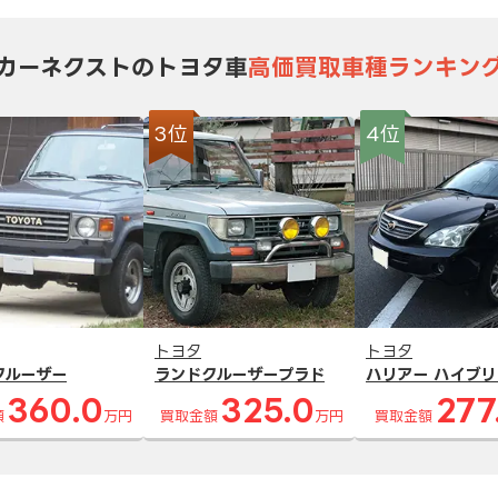
カーネクストのトヨタ車
高価買取車種ランキン
3位
4位
トヨタ
トヨタ
クルーザー
ランドクルーザープラド
ハリアー ハイブリ
360.0
325.0
277
額
万円
買取金額
万円
買取金額