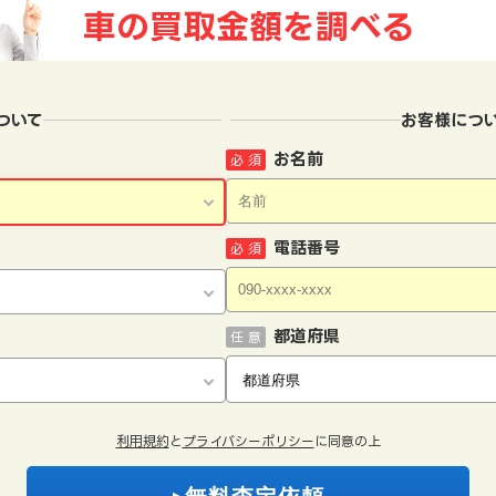
車の買取金額を
調べる
ついて
お客様につ
お名前
必 須
電話番号
必 須
都道府県
任 意
利用規約
と
プライバシーポリシー
に同意の上