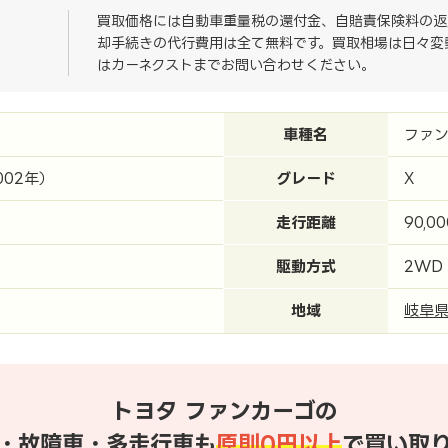
買取価格には自動車重量税の還付金、自賠責保険料の返
却手続きの代行費用は全て無料です。買取相場は日々変
はカーネクストまでお問い合わせください。
車種名
ファン
002年）
グレード
X
走行距離
90,0
駆動方式
2WD
地域
岐阜
トヨタ ファンカーゴの
・故障車・多走行車も
原則0円以上
で買い取