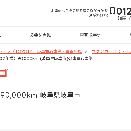
01
お電話ならその場で査定額が分かる!
(通話料無料)
【営業時間
れ
必要な書類
車買取事例
トヨタ（TOYOTA）の車買取事例・買取相場
ファンカーゴ（トヨ
02年式）90,000km (岐阜県岐阜市)の車買取事例
ゴ
90,000km 岐阜県岐阜市