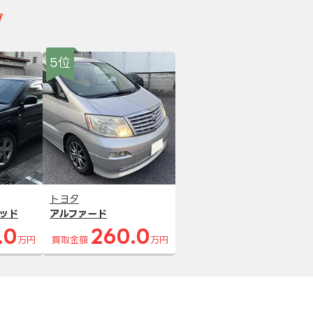
グ
5位
トヨタ
ッド
アルファード
.0
260.0
万円
買取金額
万円