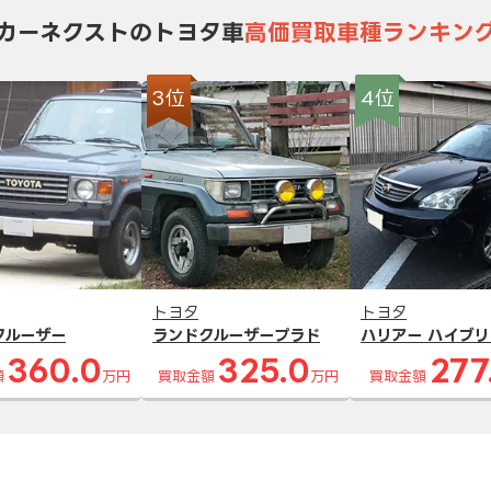
カーネクストのトヨタ車
高価買取車種ランキン
3位
4位
トヨタ
トヨタ
クルーザー
ランドクルーザープラド
ハリアー ハイブリ
360.0
325.0
277
額
万円
買取金額
万円
買取金額