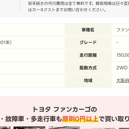
却手続きの代行費用は全て無料です。買取相場は日々変
はカーネクストまでお問い合わせください。
車種名
ファン
001年）
グレード
-
走行距離
150,
駆動方式
2WD
地域
大阪
トヨタ ファンカーゴの
・故障車・多走行車も
原則0円以上
で買い取