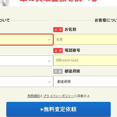
ついて
お客様につ
お名前
必 須
電話番号
必 須
都道府県
任 意
利用規約
と
プライバシーポリシー
に同意の上