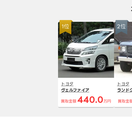
1位
2位
トヨタ
トヨタ
ヴェルファイア
ランド
440.0
買取金額
万円
買取金