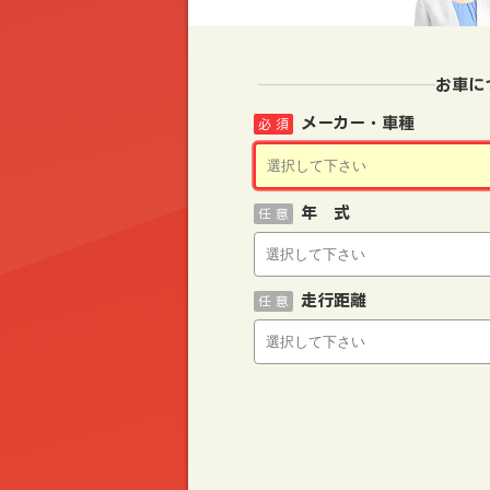
お車に
メーカー・車種
必 須
年 式
任 意
走行距離
任 意