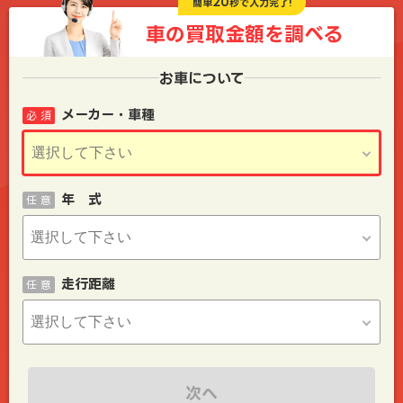
20
簡単
秒で入力完了!
車の買取金額を
調べる
お車について
メーカー・車種
必 須
年 式
任 意
走行距離
任 意
次へ