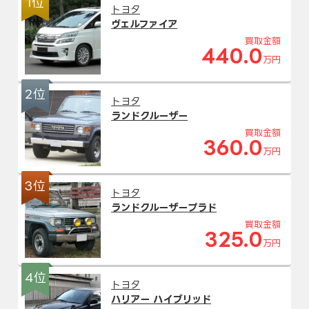
1位
トヨタ
ヴェルファイア
買取金額
440.0
万円
2位
トヨタ
ランドクルーザー
買取金額
360.0
万円
3位
トヨタ
ランドクルーザープラド
買取金額
325.0
万円
4位
トヨタ
ハリアー ハイブリッド