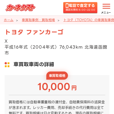
電話で査定する
通話料無料 8:00~22:00
メニュー
ホーム
車買取事例・買取相場
トヨタ（TOYOTA）の車買取事
トヨタ ファンカーゴ
X
平成16年式（2004年式）76,043km 北海道函館
市
車買取車両の詳細
車買取価格
10,000
円
買取価格には自動車重量税の還付金、自賠責保険料の返戻金
が含まれます。レッカー費用、売却手続きの代行費用は全て
無料です。買取相場は日々変動するため、現在の買取相場に