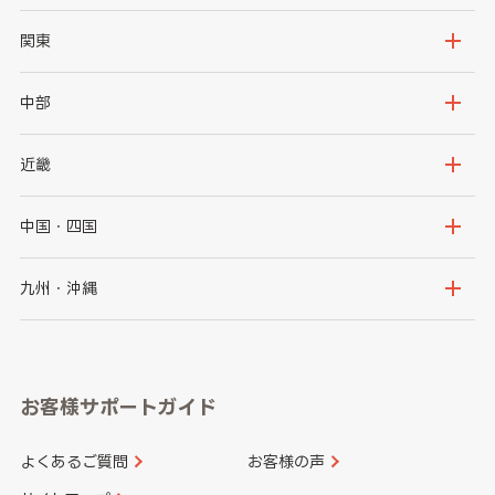
北海道
青森県
関東
岩手県
宮城県
茨城県
栃木県
中部
秋田県
山形県
群馬県
埼玉県
新潟県
富山県
近畿
福島県
千葉県
東京都
石川県
福井県
大阪府
兵庫県
中国・四国
神奈川県
山梨県
長野県
京都府
滋賀県
鳥取県
島根県
九州・沖縄
岐阜県
静岡県
奈良県
三重県
岡山県
広島県
福岡県
佐賀県
愛知県
和歌山県
お客様サポートガイド
山口県
徳島県
長崎県
熊本県
よくあるご質問
お客様の声
香川県
愛媛県
大分県
宮崎県