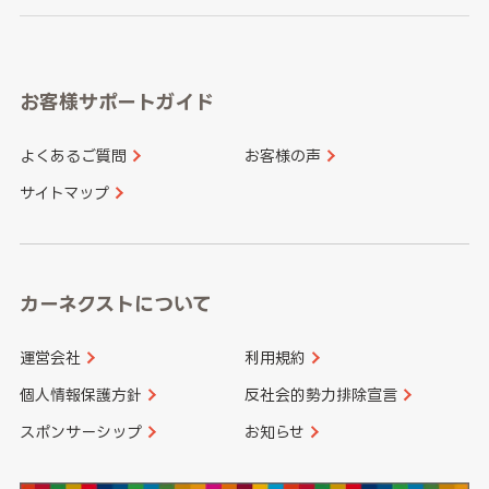
岐阜県
静岡県
奈良県
三重県
岡山県
広島県
福岡県
佐賀県
愛知県
和歌山県
お客様サポートガイド
山口県
徳島県
長崎県
熊本県
よくあるご質問
お客様の声
香川県
愛媛県
大分県
宮崎県
サイトマップ
高知県
鹿児島県
沖縄県
カーネクストについて
運営会社
利用規約
個人情報保護方針
反社会的勢力排除宣言
スポンサーシップ
お知らせ