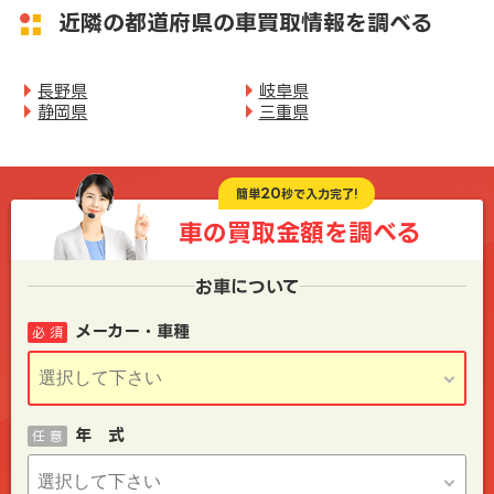
近隣の都道府県の車買取情報を調べる
長野県
岐阜県
静岡県
三重県
20
簡単
秒で入力完了!
車の買取金額を
調べる
お車について
メーカー・車種
必 須
年 式
任 意