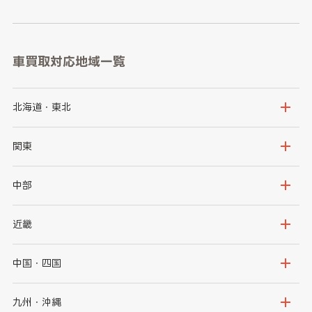
車買取対応地域一覧
北海道・東北
北海道
青森県
関東
岩手県
宮城県
茨城県
栃木県
中部
秋田県
山形県
群馬県
埼玉県
新潟県
富山県
近畿
福島県
千葉県
東京都
石川県
福井県
大阪府
兵庫県
中国・四国
神奈川県
山梨県
長野県
京都府
滋賀県
鳥取県
島根県
九州・沖縄