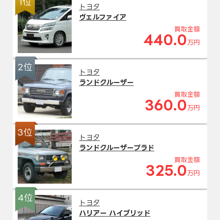
1位
トヨタ
ヴェルファイア
買取金額
440.0
万円
2位
トヨタ
ランドクルーザー
買取金額
360.0
万円
3位
トヨタ
ランドクルーザープラド
買取金額
325.0
万円
4位
トヨタ
ハリアー ハイブリッド