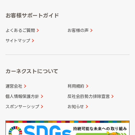
愛知県
和歌山県
お客様サポートガイド
山口県
徳島県
長崎県
熊本県
よくあるご質問
お客様の声
香川県
愛媛県
大分県
宮崎県
サイトマップ
高知県
鹿児島県
沖縄県
カーネクストについて
運営会社
利用規約
個人情報保護方針
反社会的勢力排除宣言
スポンサーシップ
お知らせ