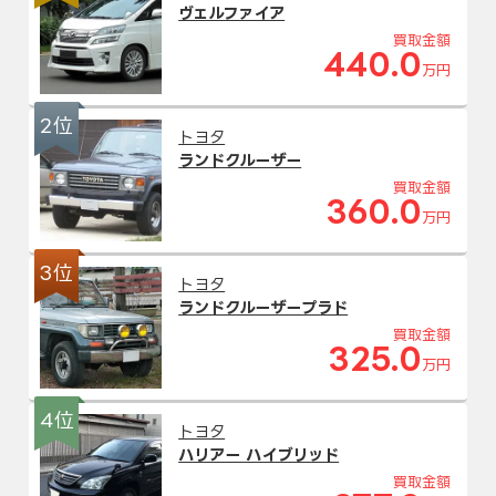
ヴェルファイア
買取金額
440.0
万円
2位
トヨタ
ランドクルーザー
買取金額
360.0
万円
3位
トヨタ
ランドクルーザープラド
買取金額
325.0
万円
4位
トヨタ
ハリアー ハイブリッド
買取金額