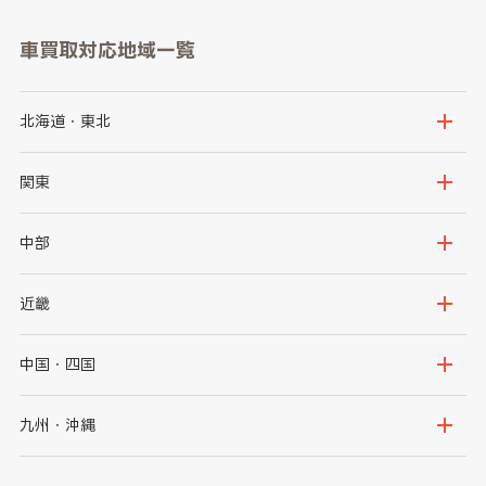
車買取対応地域一覧
北海道・東北
北海道
青森県
関東
岩手県
宮城県
茨城県
栃木県
中部
秋田県
山形県
群馬県
埼玉県
新潟県
富山県
近畿
福島県
千葉県
東京都
石川県
福井県
大阪府
兵庫県
中国・四国
神奈川県
山梨県
長野県
京都府
滋賀県
鳥取県
島根県
九州・沖縄
岐阜県
静岡県
奈良県
三重県
岡山県
広島県
福岡県
佐賀県