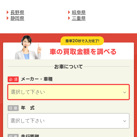
長野県
岐阜県
静岡県
三重県
20
簡単
秒で入力完了!
車の買取金額を
調べる
お車について
メーカー・車種
必 須
年 式
任 意
走行距離
任 意