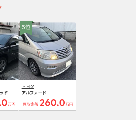
グ
5位
トヨタ
ッド
アルファード
.0
260.0
万円
買取金額
万円