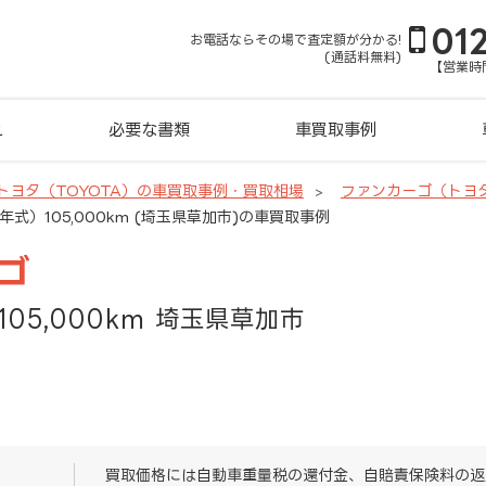
01
お電話ならその場で査定額が分かる!
(通話料無料)
【営業時間
れ
必要な書類
車買取事例
トヨタ（TOYOTA）の車買取事例・買取相場
ファンカーゴ（トヨ
年式）105,000km (埼玉県草加市)の車買取事例
ゴ
105,000km 埼玉県草加市
買取価格には自動車重量税の還付金、自賠責保険料の返