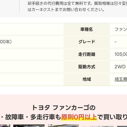
却手続きの代行費用は全て無料です。買取相場は日々変
はカーネクストまでお問い合わせください。
車種名
ファン
000年）
グレード
-
走行距離
105,
駆動方式
2WD
地域
埼玉
トヨタ ファンカーゴの
・故障車・多走行車も
原則0円以上
で買い取