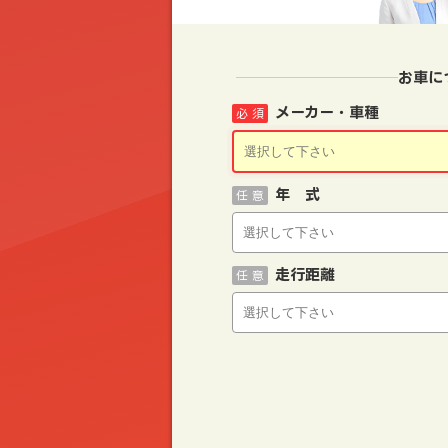
お車に
メーカー・車種
必 須
年 式
任 意
走行距離
任 意