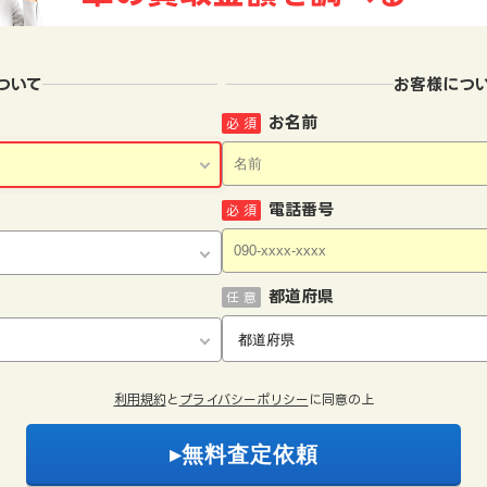
ついて
お客様につ
お名前
必 須
電話番号
必 須
都道府県
任 意
利用規約
と
プライバシーポリシー
に同意の上