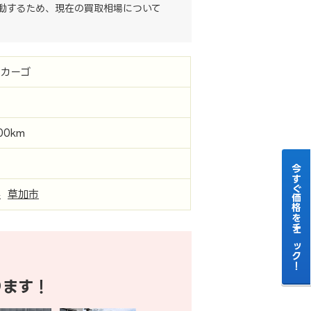
動するため、現在の買取相場について
カーゴ
000km
今すぐ価格をチェック！
県
草加市
ります！