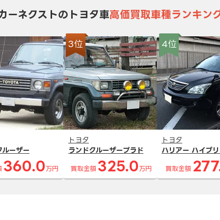
カーネクストのトヨタ車
高価買取車種ランキン
3位
4位
トヨタ
トヨタ
クルーザー
ランドクルーザープラド
ハリアー ハイブリ
360.0
325.0
277
額
万円
買取金額
万円
買取金額