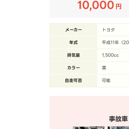
10,000
円
メーカー
トヨタ
年式
平成11年（2
排気量
1,500cc
カラー
黒
自走可否
可能
事故車