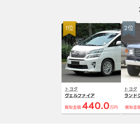
1位
2位
トヨタ
トヨタ
ヴェルファイア
ランド
440.0
買取金額
万円
買取金