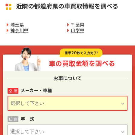
近隣の都道府県の車買取情報を調べる
埼玉県
千葉県
神奈川県
山梨県
20
簡単
秒で入力完了!
車の買取金額を
調べる
お車について
メーカー・車種
必 須
年 式
任 意