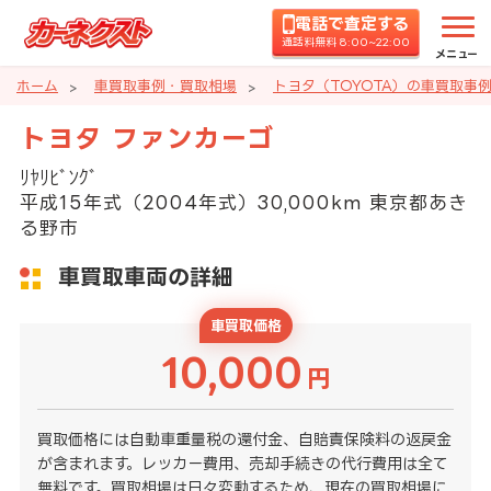
電話で査定する
通話料無料 8:00~22:00
メニュー
ホーム
車買取事例・買取相場
トヨタ（TOYOTA）の車買取事
トヨタ ファンカーゴ
ﾘﾔﾘﾋﾞﾝｸﾞ
平成15年式（2004年式）30,000km 東京都あき
る野市
車買取車両の詳細
車買取価格
10,000
円
買取価格には自動車重量税の還付金、自賠責保険料の返戻金
が含まれます。レッカー費用、売却手続きの代行費用は全て
無料です。買取相場は日々変動するため、現在の買取相場に