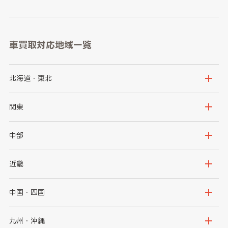
車買取対応地域一覧
北海道・東北
北海道
青森県
関東
岩手県
宮城県
茨城県
栃木県
中部
秋田県
山形県
群馬県
埼玉県
新潟県
富山県
近畿
福島県
千葉県
東京都
石川県
福井県
大阪府
兵庫県
中国・四国
神奈川県
山梨県
長野県
京都府
滋賀県
鳥取県
島根県
九州・沖縄