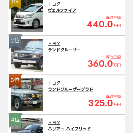
1位
トヨタ
ヴェルファイア
買取金額
440.0
万円
2位
トヨタ
ランドクルーザー
買取金額
360.0
万円
3位
トヨタ
ランドクルーザープラド
買取金額
325.0
万円
4位
トヨタ
ハリアー ハイブリッド