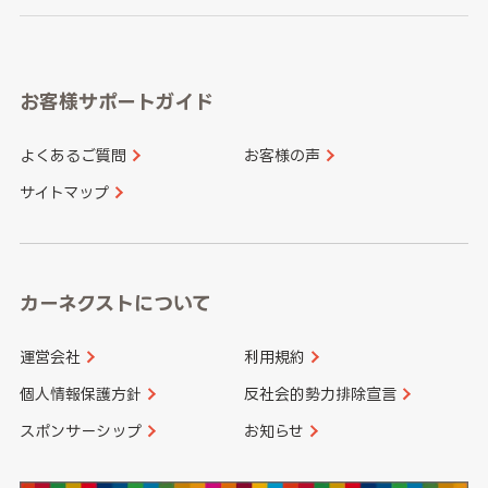
岐阜県
静岡県
奈良県
三重県
岡山県
広島県
福岡県
佐賀県
愛知県
和歌山県
お客様サポートガイド
山口県
徳島県
長崎県
熊本県
よくあるご質問
お客様の声
香川県
愛媛県
大分県
宮崎県
サイトマップ
高知県
鹿児島県
沖縄県
カーネクストについて
運営会社
利用規約
個人情報保護方針
反社会的勢力排除宣言
スポンサーシップ
お知らせ